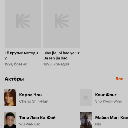
помочь коллегам в поимке преступника.
Её крутые методы
Biao jie, ni hao ye! 3:
2
Da ren jia dao
1991, боевик
1993, комедия
Актёры
Все
Кэрол Чэн
Конг Фонг
Cheng Shih-Nan
Sho Kwok-Wing
Тони Люн Ка-Фай
Майкл Ман-Кин
Wu Wei-Kuo
Niu