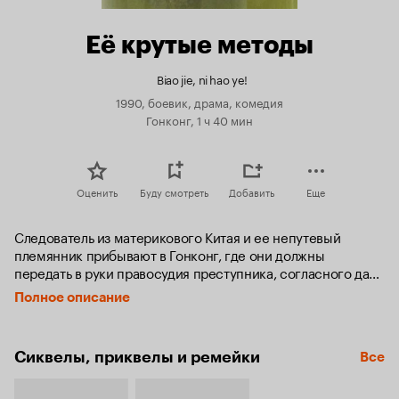
Её крутые методы
Biao jie, ni hao ye!
1990, боевик, драма, комедия
Гонконг, 1 ч 40 мин
Оценить
Буду смотреть
Добавить
Еще
Следователь из материкового Китая и ее непутевый 
племянник прибывают в Гонконг, где они должны 
передать в руки правосудия преступника, согласного дать 
показания против своего бывшего босса. Передача 
Полное описание
проходит как нельзя лучше, но в первую же ночь на новом 
месте бандит сбегает, выставив гонконгских копов во 
главе с инспектором Ву полными идиотами. 
Сиквелы, приквелы и ремейки
Все
Ответственная и дисциплинированная главная героиня не 
может допустить такого промаха – пусть даже он случился 
не по ее вине – и решает задержаться в Гонконге с целью 