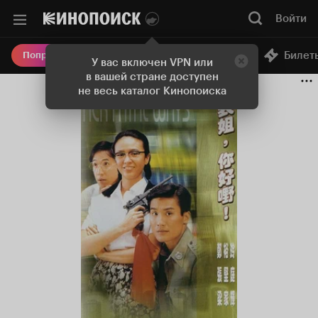
Войти
Онлайн-кинотеатр
Билет
Попробовать Плюс
У вас включен VPN или
в вашей стране доступен
не весь каталог Кинопоиска