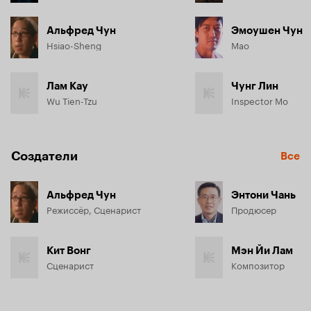
Альфред Чун
Эмоушен Чун
Hsiao-Sheng
Mao
Лам Кау
Чунг Лин
Wu Tien-Tzu
Inspector Mo
Создатели
Все
Альфред Чун
Энтони Чань
Режиссёр, Сценарист
Продюсер
Кит Вонг
Мэн Йи Лам
Сценарист
Композитор