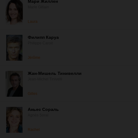
Мари Жиллен
Marie Gillain
Laura
Филипп Каруа
Philippe Caroit
Jérôme
Жан-Мишель Тинивелли
Jean-Michel Tinivelli
Gilles
Аньес Сораль
Agnès Soral
Rachel