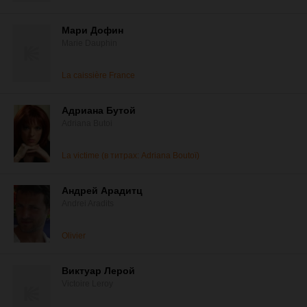
Мари Дофин
Marie Dauphin
La caissière France
Адриана Бутой
Adriana Butoi
La victime (в титрах: Adriana Boutoï)
Андрей Арадитц
Andrei Aradits
Olivier
Виктуар Лерой
Victoire Leroy