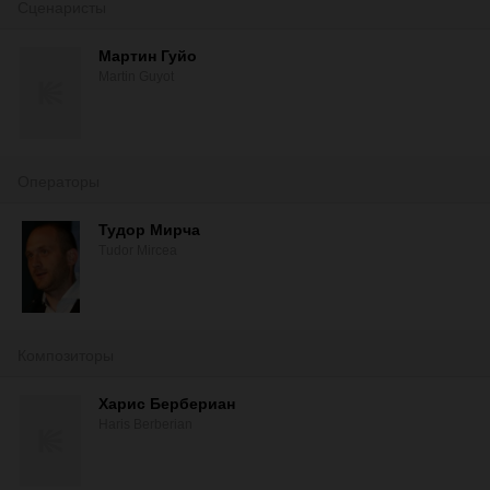
Сценаристы
Мартин Гуйо
Martin Guyot
Операторы
Тудор Мирча
Tudor Mircea
Композиторы
Харис Бербериан
Haris Berberian