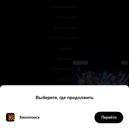
Кинопоиск PRO
Все фильмы
Все сериалы
Что посмотреть
Афиша
Музыка
РЕКЛАМА
Телепрограмма
Книги
Служба поддержки
© 2003 —
2026
,
Кинопоиск
18
+
Проект компании