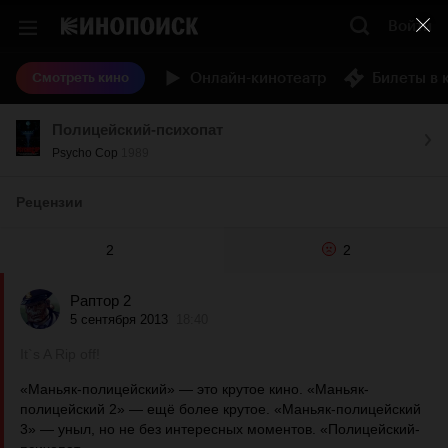
Войти
Онлайн-кинотеатр
Билеты в 
Смотреть кино
Полицейский-психопат
Psycho Cop
1989
Рецензии
2
2
Раптор 2
5 сентября 2013
18:40
It`s A Rip off!
«Маньяк-полицейский» — это крутое кино. «Маньяк-
полицейский 2» — ещё более крутое. «Маньяк-полицейский
3» — уныл, но не без интересных моментов. «Полицейский-