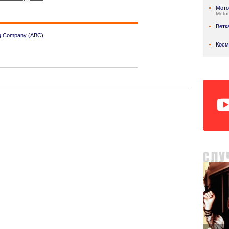
Мото
Motor
Ветк
ng Company (ABC)
Косм