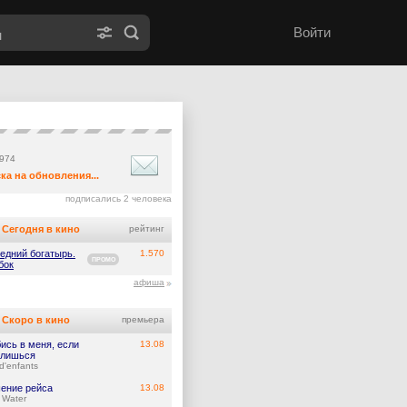
Войти
1974
ка на обновления...
подписались 2 человека
Сегодня в кино
рейтинг
едний богатырь.
1.570
ПРОМО
бок
афиша
Скоро в кино
премьера
ись в меня, если
13.08
лишься
d'enfants
ение рейса
13.08
 Water