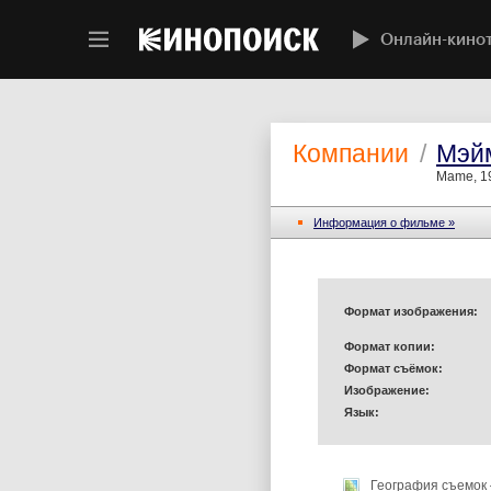
Онлайн-кино
Компании
/
Мэй
Mame, 1
Информация o фильме »
Формат изображения:
Формат копии:
Формат съёмок:
Изображение:
Язык:
География съемок 