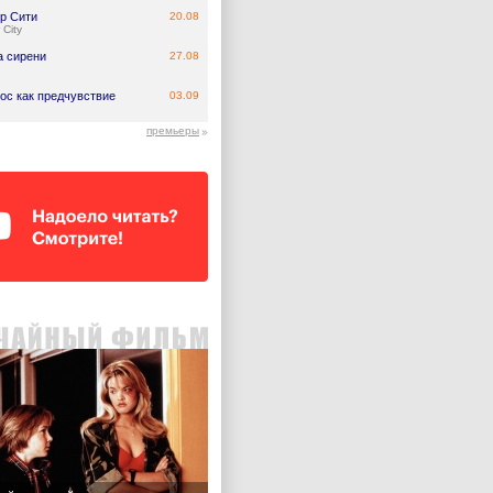
р Сити
20.08
 City
а сирени
27.08
ос как предчувствие
03.09
премьеры