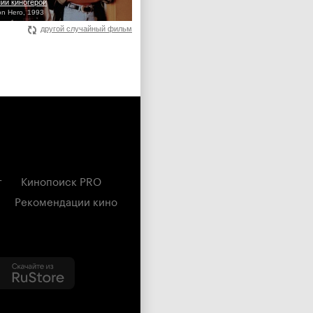
ий киногерой
ion Hero, 1993
другой случайный фильм
г
Кинопоиск PRO
Рекомендации кино