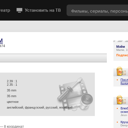
театр
Установить на ТВ
м
974
Мэйм
Mame, 
Подпис
Посл
2.39 : 1
Коло
2.35 : 1
35 mm
35 mm
цветное
английский, французский, русский, японский
Влюб
осме
Jeux 
Круш
Deep
— 8 координат