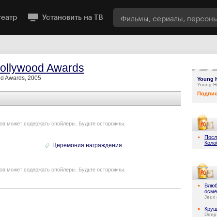
театр
Установить на ТВ
ollywood Awards
d Awards, 2005
Young 
Young H
Подпис
ов может содержать спойлеры. Будьте осторожны.
Посл
Коло
Церемония награждения
ов может содержать спойлеры. Будьте осторожны.
Влюб
осме
Jeux 
Круш
Deep