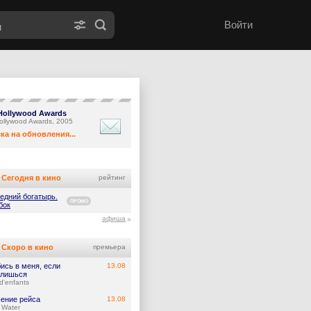
Войти
Hollywood Awards
ollywood Awards, 2005
ка на обновления...
Сегодня в кино
рейтинг
едний богатырь.
ПРОМО
бок
афиша
Скоро в кино
премьера
ись в меня, если
13.08
лишься
d'enfants
ение рейса
13.08
 Water