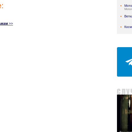
:
Мото
Motor
Ветк
ьмам
>>
Косм