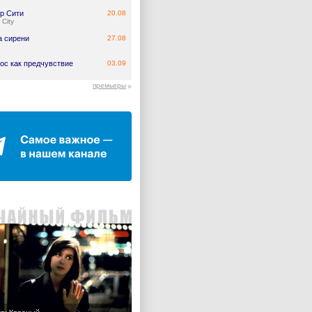
р Сити
20.08
 City
а сирени
27.08
ос как предчувствие
03.09
премьеры