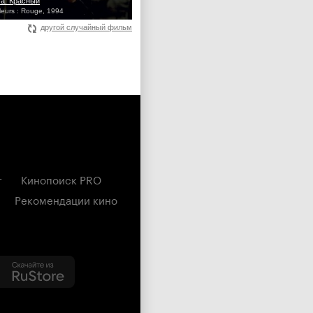
та: Красный
uleurs : Rouge, 1994
другой случайный фильм
г
Кинопоиск PRO
Рекомендации кино