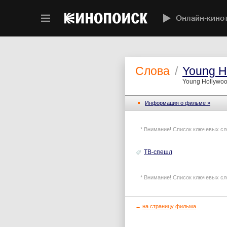
Онлайн-кино
Слова
/
Young H
Young Hollywoo
Информация o фильме »
* Внимание! Список ключевых сл
ТВ-спешл
* Внимание! Список ключевых сл
←
на страницу фильма