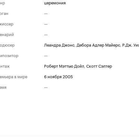
нр
церемония
оган
—
жиссер
—
енарий
—
одюсер
Леандра Джонс
,
Дебора Адлер Майерс
,
Р.Дж. Уи
мпозитор
—
нтаж
Роберт Мэттью Дойл
,
Скотт Сэлтер
емьера в мире
6 ноября 2005
емя
—