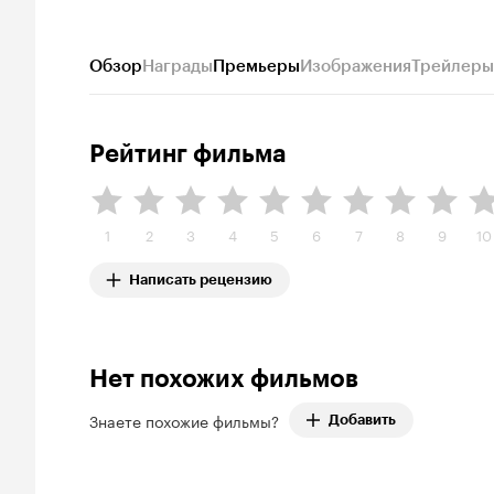
Обзор
Награды
Премьеры
Изображения
Трейлеры
Рейтинг фильма
1
2
3
4
5
6
7
8
9
10
Написать рецензию
Нет похожих фильмов
Знаете похожие фильмы?
Добавить