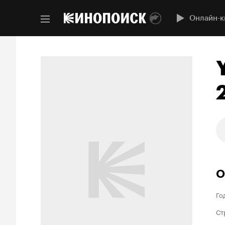
Онлайн-к
О
Го
Ст