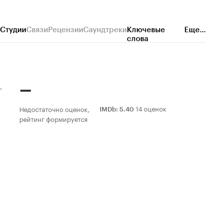
Студии
Связи
Рецензии
Саундтреки
Ключевые
Еще...
слова
–
14 оценок
Недостаточно оценок,
IMDb
:
5.40
рейтинг формируется