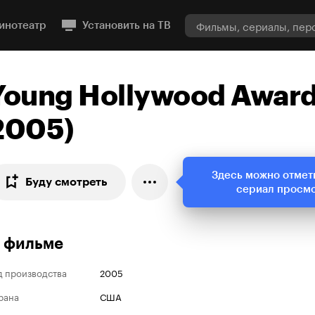
инотеатр
Установить на ТВ
Young Hollywood Award
2005)
Здесь можно отмет
Буду смотреть
сериал просм
 фильме
д производства
2005
рана
США