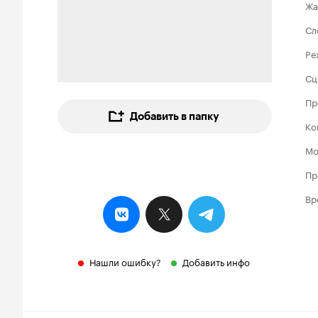
Жа
Сл
Ре
Сц
Пр
Добавить в папку
Ко
Мо
Пр
Вр
Нашли ошибку?
Добавить инфо