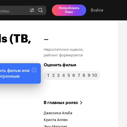
Попробовать
Войти
Плюс
s (ТВ,
–
Недостаточно оценок,
рейтинг формируется
Оценить фильм
ить фильм или
1
2
3
4
5
6
7
8
9
10
отренным
В главных ролях
Джессика Альба
Криста Аллен
Энн-Маргрет