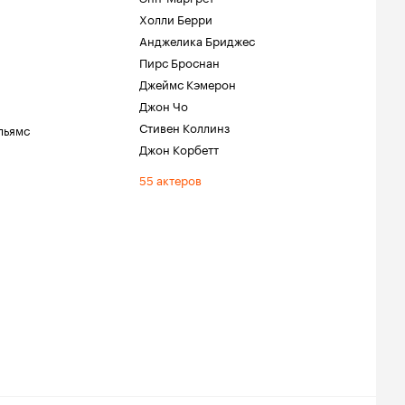
Холли Берри
Анджелика Бриджес
Пирс Броснан
Джеймс Кэмерон
Джон Чо
Стивен Коллинз
льямс
Джон Корбетт
55 актеров