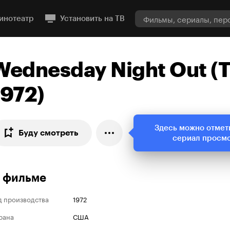
инотеатр
Установить на ТВ
Wednesday Night Out (Т
1972)
Здесь можно отмет
Буду смотреть
сериал просм
 фильме
д производства
1972
рана
США