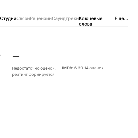
Студии
Связи
Рецензии
Саундтреки
Ключевые
Еще...
слова
–
14 оценок
Недостаточно оценок,
IMDb
:
6.20
рейтинг формируется