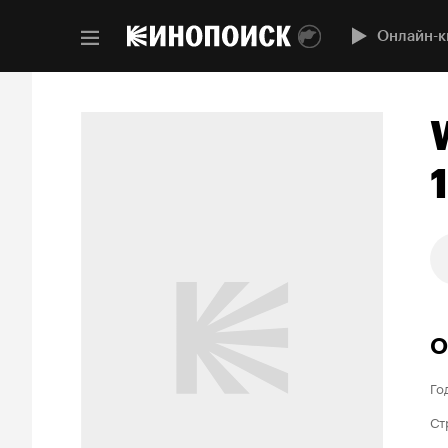
Онлайн-к
О
Го
Ст