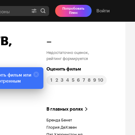
Попробовать
Войти
Плюс
В,
–
Недостаточно оценок,
рейтинг формируется
Оценить фильм
ить фильм или
1
2
3
4
5
6
7
8
9
10
отренным
В главных ролях
Бренда Бенет
Глория ДеХэвен
Пэт Хэррингтон мл.