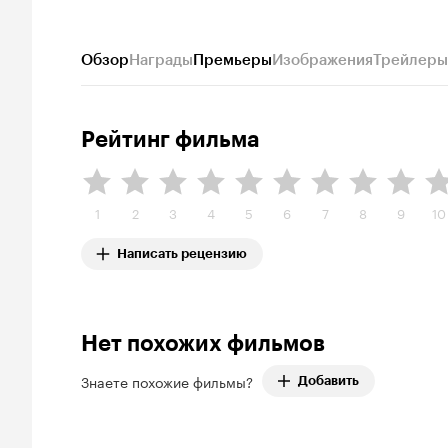
Обзор
Награды
Премьеры
Изображения
Трейлеры
Рейтинг фильма
1
2
3
4
5
6
7
8
9
10
Написать рецензию
Нет похожих фильмов
Знаете похожие фильмы?
Добавить