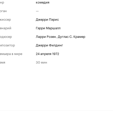
нр
комедия
оган
—
жиссер
Джерри Пэрис
енарий
Гэрри Маршалл
одюсер
Ларри Розен
,
Дуглас С. Крамер
мпозитор
Джерри Филдинг
емьера в мире
24 апреля 1972
емя
30 мин