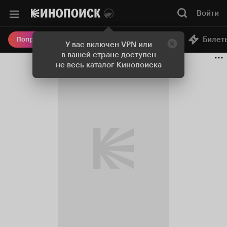
Войти
Онлайн-кинотеатр
Билет
Попробовать Плюс
У вас включен VPN или
в вашей стране доступен
не весь каталог Кинопоиска