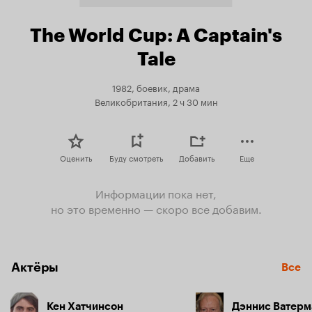
The World Cup: A Captain's
Tale
1982, боевик, драма
Великобритания, 2 ч 30 мин
Оценить
Буду смотреть
Добавить
Еще
Информации пока нет,
но это временно — скоро все добавим.
Актёры
Все
Кен Хатчинсон
Дэннис Ватерм