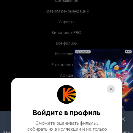
Правила рекомендаций
Справка
Кинопоиск PRO
Все фильмы
Все сериалы
РЕКЛАМА
Что посмотреть
Афиша
Музыка
Телепрограмма
Книги
Войдите в профиль
Служба поддержки
Сможете оценивать фильмы,

 собирать их в коллекции и не только
Кажется, вы используете блокировщик рекламы. Вместе с рекламой