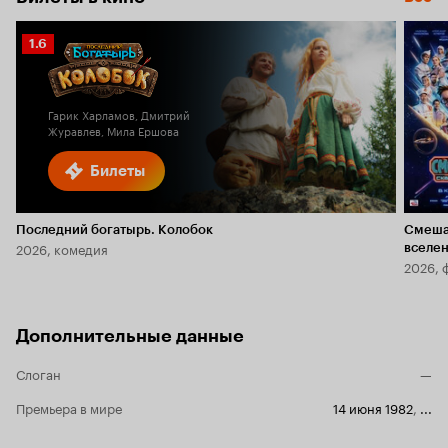
Рейтинг
1.6
Кинопоиска
1.6
Гарик Харламов, Дмитрий
Журавлев, Мила Ершова
Билеты
Последний богатырь. Колобок
Смеша
2026, комедия
вселе
2026, 
Дополнительные данные
Слоган
—
Премьера в мире
14 июня 1982
,
...