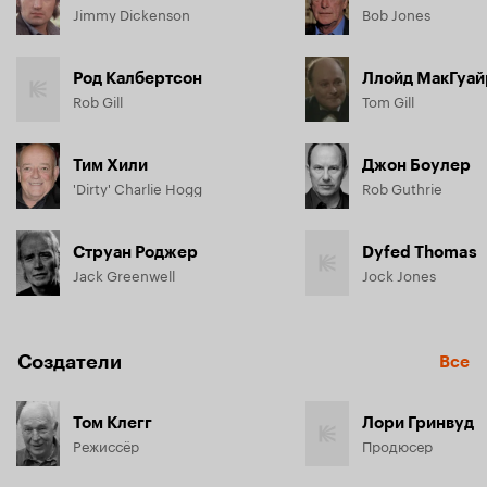
Jimmy Dickenson
Bob Jones
Род Калбертсон
Ллойд МакГуай
Rob Gill
Tom Gill
Тим Хили
Джон Боулер
'Dirty' Charlie Hogg
Rob Guthrie
Струан Роджер
Dyfed Thomas
Jack Greenwell
Jock Jones
Создатели
Все
Том Клегг
Лори Гринвуд
Режиссёр
Продюсер