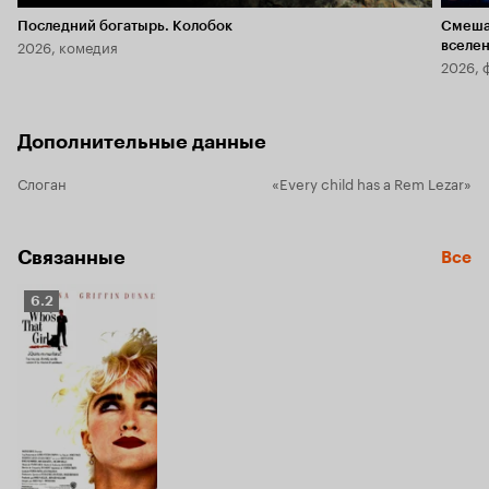
Последний богатырь. Колобок
Смеша
2026, комедия
вселе
2026, 
Дополнительные данные
Слоган
«Every child has a Rem Lezar»
Связанные
Все
Рейтинг
6.2
Кинопоиска
6.2