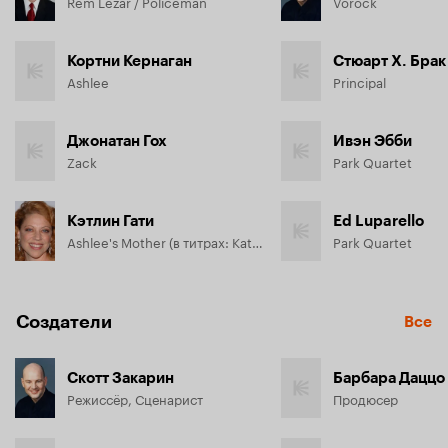
Rem Lezar / Policeman
Vorock
Кортни Кернаган
Стюарт Х. Брак
Ashlee
Principal
Джонатан Гох
Ивэн Эбби
Zack
Park Quartet
Кэтлин Гати
Ed Luparello
Ashlee's Mother (в титрах: Kathi Gati)
Park Quartet
Создатели
Все
Скотт Закарин
Барбара Даццо
Режиссёр, Сценарист
Продюсер