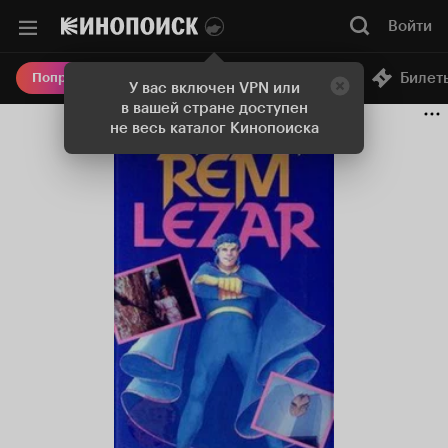
Войти
Онлайн-кинотеатр
Билет
Попробовать Плюс
У вас включен VPN или
в вашей стране доступен
не весь каталог Кинопоиска