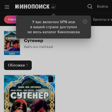
Войти
Онлайн-кинотеатр
Билеты в 
Смотреть кино
У вас включен VPN или
в вашей стране доступен
не весь каталог Кинопоиска
Сутенер
Rakhi Aur Hathkadi
Обложки
1