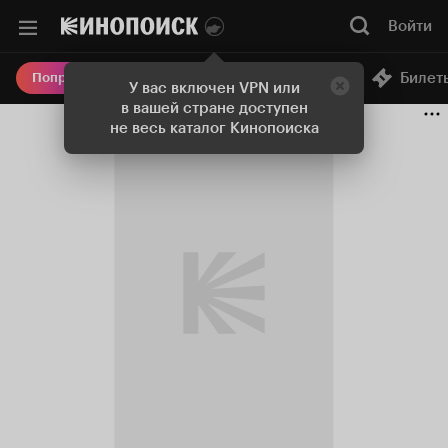
Войти
Онлайн-кинотеатр
Билет
Попробовать Плюс
У вас включен VPN или
в вашей стране доступен
не весь каталог Кинопоиска