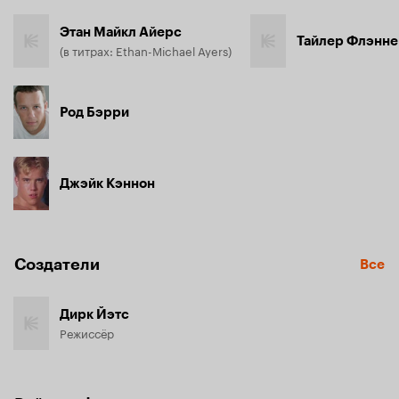
Этан Майкл Айерс
Тайлер Флэнн
(в титрах: Ethan-Michael Ayers)
Род Бэрри
Джэйк Кэннон
Создатели
Все
Дирк Йэтс
Режиссёр