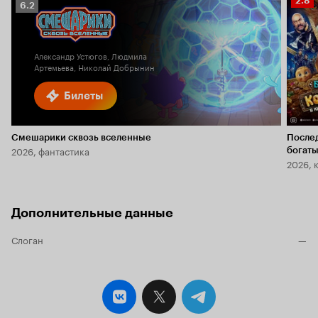
2.8
Рейтинг
6.2
Кино
Кинопоиска
2.8
6.2
Александр Устюгов, Людмила
Артемьева, Николай Добрынин
Билеты
Смешарики сквозь вселенные
После
2026, фантастика
богаты
2026, 
Дополнительные данные
Слоган
—