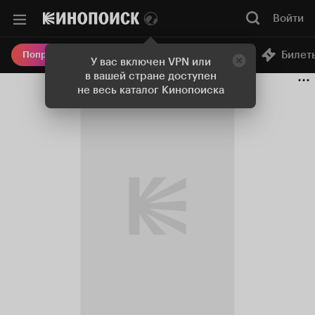
Войти
Онлайн-кинотеатр
Билет
Попробовать Плюс
У вас включен VPN или
в вашей стране доступен
не весь каталог Кинопоиска