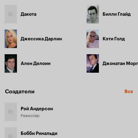
Дакота
Билли Глайд
Джессика Дарлин
Кэти Голд
Ален Делоин
Джонатан Мор
Создатели
Все
Рэй Андерсон
Режиссёр
Бобби Ринальди