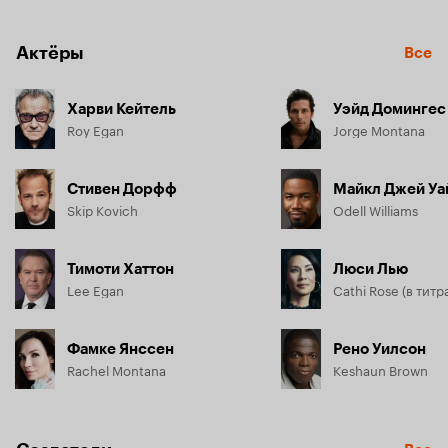
Но, планируя операцию и меры безопасности, они не 
учли, что жадность, подкрепленная хладнокровной 
жестокостью, может стать их главным врагом в этом деле.
Актёры
Все
Харви Кейтель
Уэйд Домингес
Roy Egan
Jorge Montana
Стивен Дорфф
Майкл Джей Уа
Skip Kovich
Odell Williams
Тимоти Хаттон
Люси Лью
Lee Egan
Фамке Янссен
Рено Уилсон
Rachel Montana
Keshaun Brown