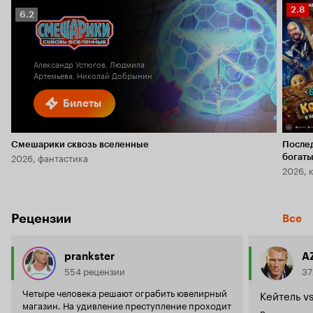
Рейт
2.8
Рейтинг
6.2
Кино
Кинопоиска
2.8
6.2
Александр Устюгов, Людмила
Артемьева, Николай Добрынин
Билеты
Смешарики сквозь вселенные
После
2026, фантастика
богаты
2026, 
Рецензии
Все
prankster
A
554 рецензии
37
Четыре человека решают ограбить ювелирный
Кейтель v
магазин. На удивление преступление проходит