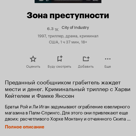
Зона преступности
City of Industry
1K
Рейтинг
6.3
Кинопоиска
1997, триллер, драма, криминал
6.3
США, 1 ч 37 мин, 18+
Оценить
Буду смотреть
Добавить
Еще
Преданный сообщником грабитель жаждет 
мести и денег. Криминальный триллер с Харви 
Кейтелем и Фамке Янссен
Братья Рой и Ли Иган задумывают ограбление ювелирного 
магазина в Палм-Спрингс. Для этого они привлекают еще 
двоих: расчетливого Хорхе Монтану и отчаянного Скипа 
Ковича.

Полное описание