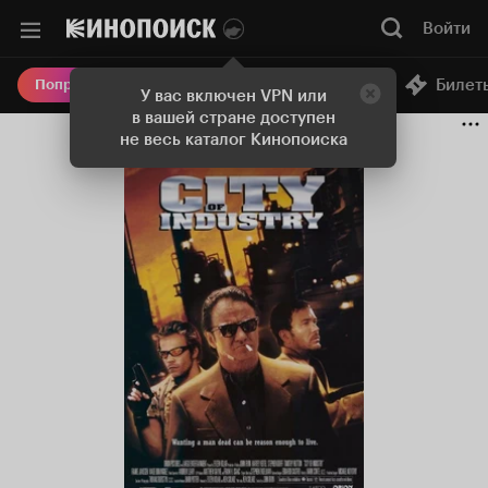
Войти
Онлайн-кинотеатр
Билет
Попробовать Плюс
У вас включен VPN или
в вашей стране доступен
не весь каталог Кинопоиска