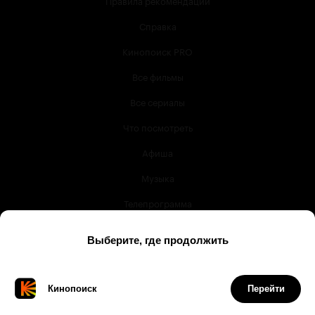
Правила рекомендаций
Справка
Кинопоиск PRO
Все фильмы
Все сериалы
Что посмотреть
Афиша
Музыка
Телепрограмма
Книги
Служба поддержки
© 2003 —
2026
,
Кинопоиск
18
+
Проект компании