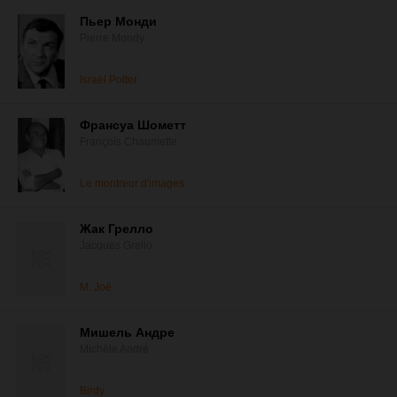
Пьер Монди
Pierre Mondy
Israël Potter
Франсуа Шометт
François Chaumette
Le montreur d'images
Жак Грелло
Jacques Grello
M. Joë
Мишель Андре
Michèle André
Birdy