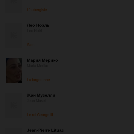
L'aubergiste
Лео Ноэль
Léo Noël
Sam
Мария Мерико
Maria Meriko
La forgeronne
Жан Музелли
Jean Muselli
Le roi George III
Jean-Pierre Lituac