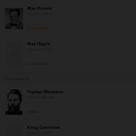
Жак Иллинг
Jacques Hilling
Le mendiant
Жак Порте
Jacques Portet
Le laboureur
Сценаристы
Герман Мелвилл
Herman Melville
роман
Клод Сантелли
Claude Santelli