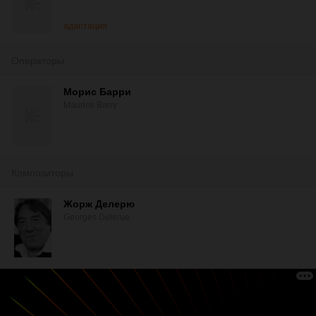
адаптация
Операторы
Морис Барри
Maurice Barry
Композиторы
Жорж Делерю
Georges Delerue