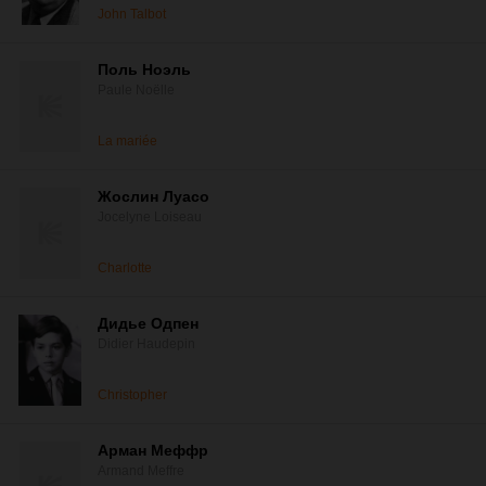
John Talbot
Поль Ноэль
Paule Noëlle
La mariée
Жослин Луасо
Jocelyne Loiseau
Charlotte
Дидье Одпен
Didier Haudepin
Christopher
Арман Меффр
Armand Meffre