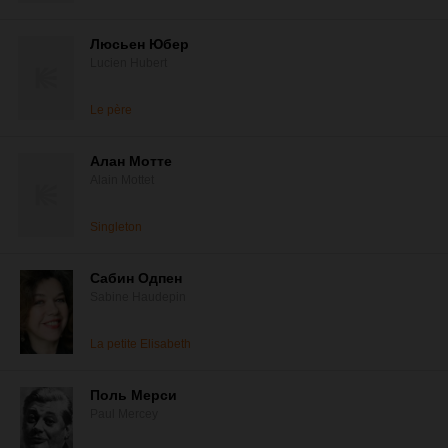
Люсьен Юбер
Lucien Hubert
Le père
Алан Мотте
Alain Mottet
Singleton
Сабин Одпен
Sabine Haudepin
La petite Elisabeth
Поль Мерси
Paul Mercey