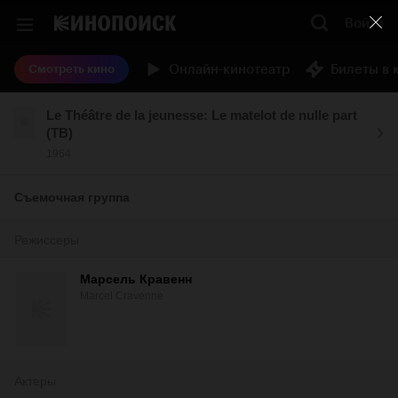
Войти
Онлайн-кинотеатр
Билеты в 
Смотреть кино
Le Théâtre de la jeunesse: Le matelot de nulle part
(ТВ)
1964
Съемочная группа
Режиссеры
Марсель Кравенн
Marcel Cravenne
Актеры