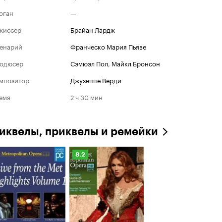
оган
—
жиссер
Брайан Лардж
енарий
Франческо Мария Пьяве
одюсер
Сэмюэл Пол
,
Майкл Бронсон
мпозитор
Джузеппе Верди
емя
2 ч 30 мин
иквелы, приквелы и ремейки
Рейтинг
8.2
Кинопоиска
8.2