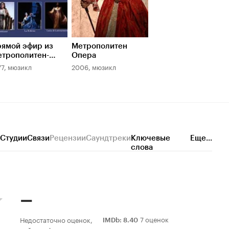
ямой эфир из
Метрополитен
трополитен-
Опера
ера
77, мюзикл
2006, мюзикл
Студии
Связи
Рецензии
Саундтреки
Ключевые
Еще...
слова
–
7 оценок
Недостаточно оценок,
IMDb
:
8.40