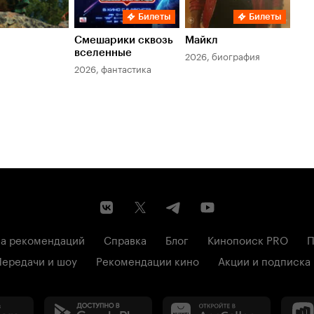
Билеты
Билеты
Смешарики сквозь
Майкл
Зл
вселенные
мер
2026, биография
2026, фантастика
202
а рекомендаций
Справка
Блог
Кинопоиск PRO
П
Передачи и шоу
Рекомендации кино
Акции и подписка