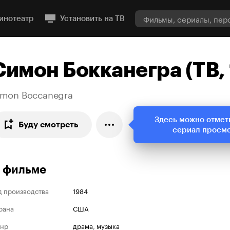
инотеатр
Установить на ТВ
Симон Бокканегра (ТВ,
imon Boccanegra
Здесь можно отмет
Буду смотреть
сериал просм
 фильме
д производства
1984
рана
США
нр
драма
,
музыка