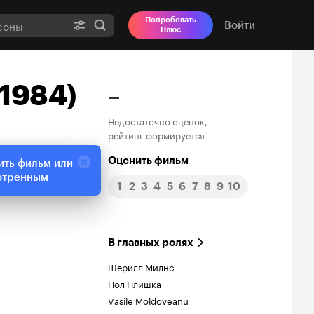
Попробовать
Войти
Плюс
 1984)
–
Недостаточно оценок,
рейтинг формируется
Оценить фильм
ить фильм или
отренным
1
2
3
4
5
6
7
8
9
10
В главных ролях
Шерилл Милнс
Пол Плишка
Vasile Moldoveanu