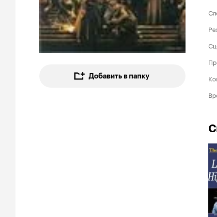
Сл
Ре
Сц
Пр
Добавить в папку
Ко
Вр
С