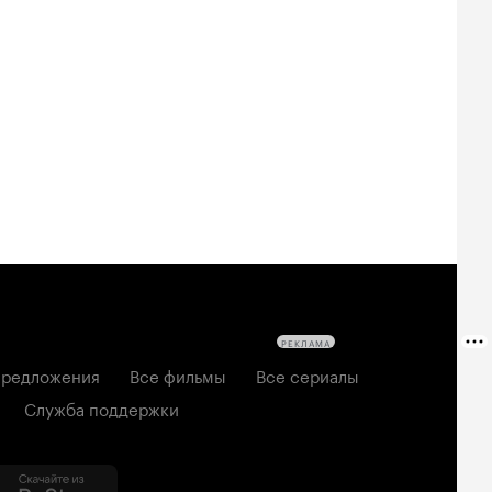
Билеты
Билеты
Билеты
овещие
На деревню
Старый орёл
твецы: Пекло
дедушке 2
2026, семейный
6, ужасы
2026, комедия
РЕКЛАМА
редложения
Все фильмы
Все сериалы
Служба поддержки