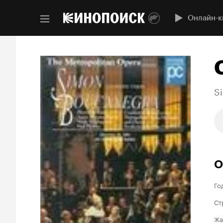
Онлайн-к
S
О
Го
Ст
Жа