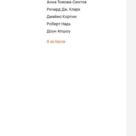
Анна Томова-Синтов
Ричард Дж. Кларк
Джеймс Кортни
Роберт Надь
Доун Апшоу
8 актеров