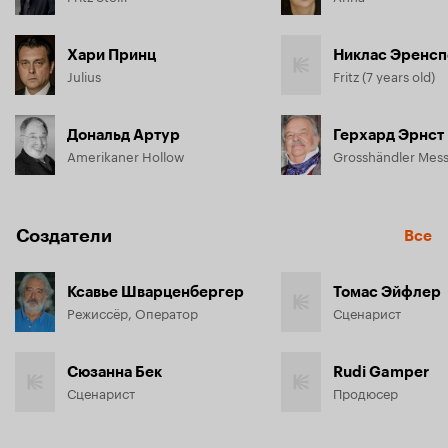
Хари Принц
Никлас Эренсп
Julius
Fritz (7 years old)
Дональд Артур
Герхард Эрнст
Amerikaner Hollow
Grosshändler Mes
Создатели
Все
Ксавье Шварценбергер
Томас Эйфлер
Режиссёр, Оператор
Сценарист
Сюзанна Бек
Rudi Gamper
Сценарист
Продюсер