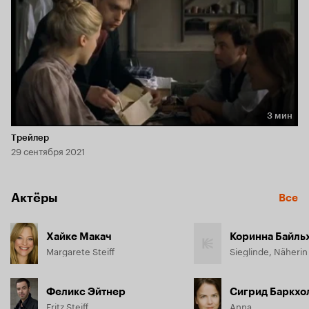
3 мин
Длительность 3 мин
Трейлер
29 сентября 2021
Актёры
Все
Хайке Макач
Коринна Байль
Margarete Steiff
Sieglinde, Näherin
Феликс Эйтнер
Сигрид Баркхо
Fritz Steiff
Anna