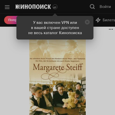
Войти
Онлайн-кинотеатр
Билет
Попробовать Плюс
У вас включен VPN или
в вашей стране доступен
не весь каталог Кинопоиска