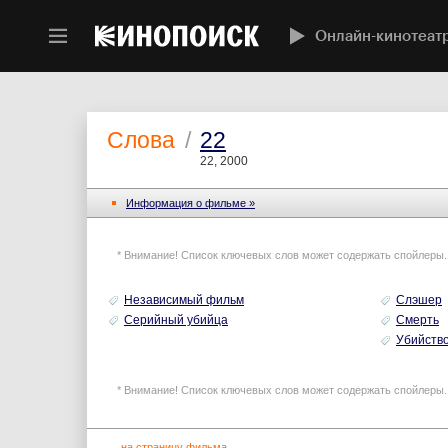
Онлайн-кинотеат
Слова
/
22
22, 2000
Информация o фильме »
* Внимание! Список ключевых слов может содержать спойлеры.
Независимый фильм
Слэшер
Серийный убийца
Смерть
Убийств
* Внимание! Список ключевых слов может содержать спойлеры.
←
на страницу фильма