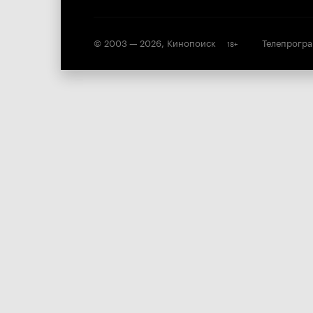
© 2003 —
2026
,
Кинопоиск
Телепрогр
18
+