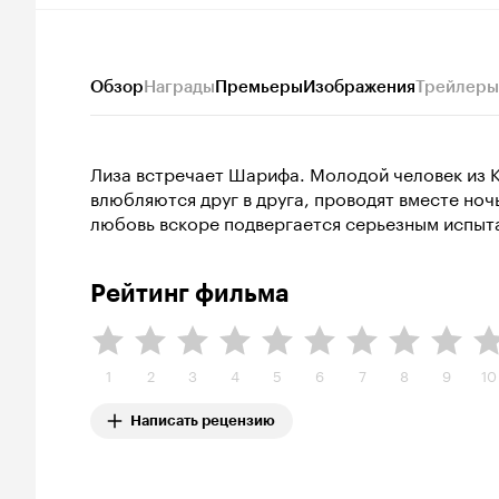
Обзор
Награды
Премьеры
Изображения
Трейлеры
Лиза встречает Шарифа. Молодой человек из 
влюбляются друг в друга, проводят вместе ноч
любовь вскоре подвергается серьезным испыт
Рейтинг фильма
1
2
3
4
5
6
7
8
9
10
Написать рецензию