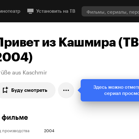
инотеатр
Установить на ТВ
Привет из Кашмира (ТВ
2004)
rüße aus Kaschmir
Здесь можно отмет
Буду смотреть
сериал просм
 фильме
д производства
2004