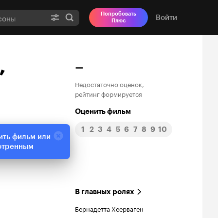
Попробовать
Войти
Плюс
,
–
Недостаточно оценок,
рейтинг формируется
Оценить фильм
1
2
3
4
5
6
7
8
9
10
ить фильм или
отренным
В главных ролях
Бернадетта Хеерваген