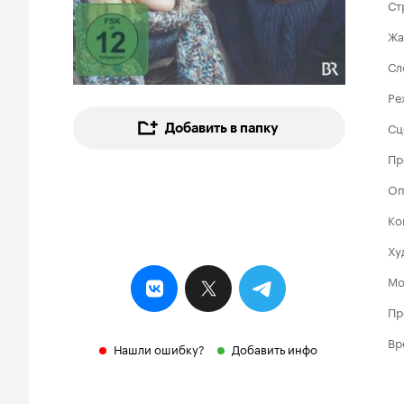
Ст
Жа
Сл
Ре
Сц
Добавить в папку
Пр
Оп
Ко
Ху
Мо
Пр
Вр
Нашли ошибку?
Добавить инфо