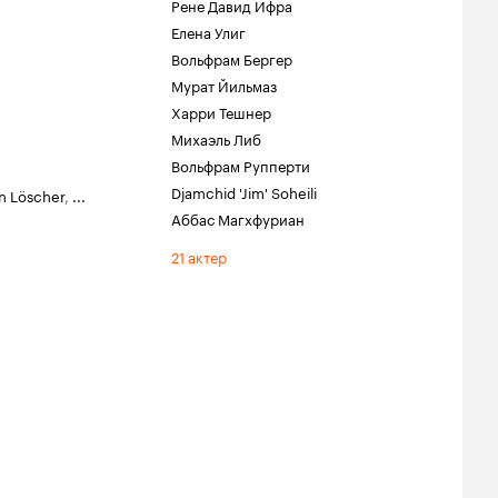
Рене Давид Ифра
Елена Улиг
Вольфрам Бергер
Мурат Йильмаз
Харри Тешнер
Михаэль Либ
Вольфрам Рупперти
Djamchid 'Jim' Soheili
n Löscher
,
...
Аббас Магхфуриан
21 актер