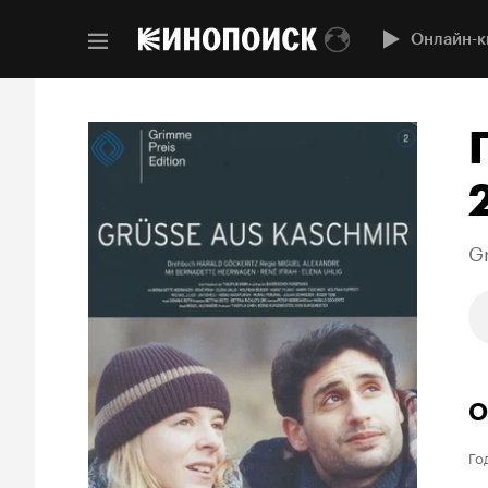
Онлайн-к
G
О
Го