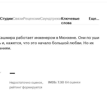
Студии
Связи
Рецензии
Саундтреки
Ключевые
Еще...
слова
Кашмира работает инженером в Мюнхене. Они по уши
ь и, кажется, что это начало большой любви. Но их
аниям.
–
64 оценки
Недостаточно оценок,
IMDb
:
7.30
рейтинг формируется