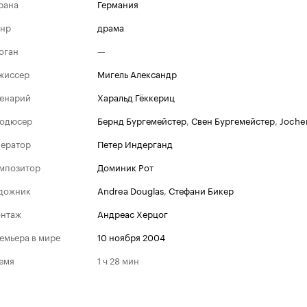
рана
Германия
нр
драма
оган
—
жиссер
Мигель Александр
енарий
Харальд Гёккериц
одюсер
Бернд Бургемейстер
,
Свен Бургемейстер
,
Joche
ератор
Петер Индерганд
мпозитор
Доминик Рот
дожник
Andrea Douglas
,
Стефани Бикер
нтаж
Андреас Херцог
емьера в мире
10 ноября 2004
емя
1 ч 28 мин