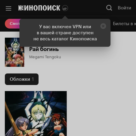
Войти
Онлайн-кинотеатр
Билеты в 
Смотреть кино
У вас включен VPN или
в вашей стране доступен
не весь каталог Кинопоиска
Рай богинь
Megami Tengoku
Обложки
1