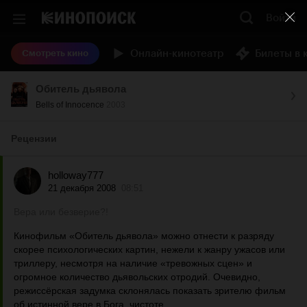
Войти
Онлайн-кинотеатр
Билеты в 
Смотреть кино
Обитель дьявола
Bells of Innocence
2003
Рецензии
holloway777
21 декабря 2008
08:51
Вера или безверие?!
Кинофильм «Обитель дьявола» можно отнести к разряду
скорее психологических картин, нежели к жанру ужасов или
триллеру, несмотря на наличие «тревожных сцен» и
огромное количество дьявольских отродий. Очевидно,
режиссёрская задумка склонялась показать зрителю фильм
об истинной вере в Бога, чистоте...