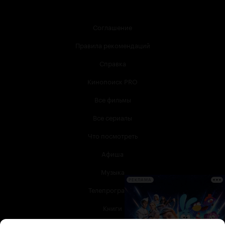
Соглашение
Правила рекомендаций
Справка
Кинопоиск PRO
Все фильмы
Все сериалы
Что посмотреть
Афиша
Музыка
РЕКЛАМА
Телепрограмма
Книги