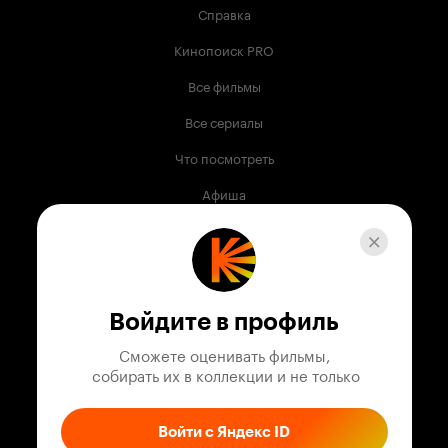
Справка
Кинопоиск PRO
Все фильмы
Все сериалы
Что посмотреть
Афиша
Музыка
Телепрограмма
Книги
Войдите в профиль
Служба поддержки
Сможете оценивать фильмы,

 собирать их в коллекции и не только
© 2003 —
2026
,
Кинопоиск
18
+
Проект компании
Войти с Яндекс ID