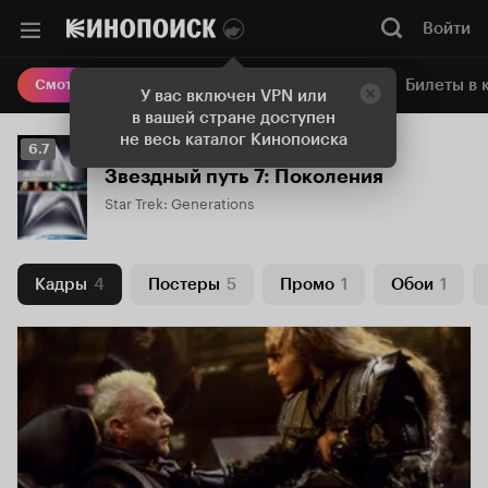
Войти
Онлайн-кинотеатр
Билеты в 
Смотреть кино
У вас включен VPN или
в вашей стране доступен
не весь каталог Кинопоиска
Рейтинг
6.7
Кинопоиска
Звездный путь 7: Поколения
6.7
Star Trek: Generations
Кадры
4
Постеры
5
Промо
1
Обои
1