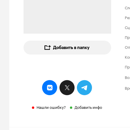
Сл
Ре
Сц
Пр
Оп
Добавить в папку
Ко
Пр
Во
Вр
Нашли ошибку?
Добавить инфо