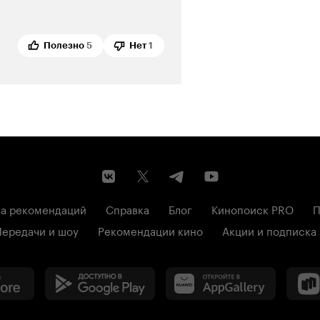
Полезно
5
Нет
1
а рекомендаций
Справка
Блог
Кинопоиск PRO
П
Передачи и шоу
Рекомендации кино
Акции и подписка