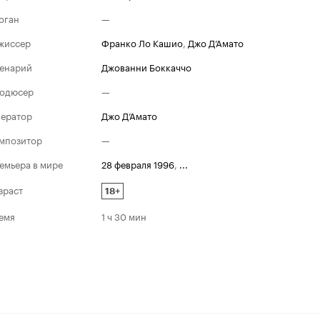
оган
—
жиссер
Франко Ло Кашио
,
Джо Д’Амато
енарий
Джованни Боккаччо
одюсер
—
ератор
Джо Д’Амато
мпозитор
—
емьера в мире
28 февраля 1996
,
...
зраст
18+
емя
1 ч 30 мин