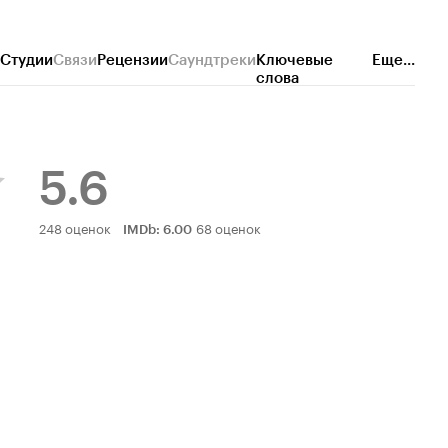
Студии
Связи
Рецензии
Саундтреки
Ключевые
Еще...
слова
5.6
Рейтинг
248 оценок
68 оценок
IMDb
:
6.00
Кинопоиска
5.6