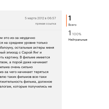
1
Нейтральная
5 марта 2012 в 06:57
прямая ссылка
рецензия
Всего
1
100
%
м это из-за неудачно
Нейтральные
ся на среднем уровне только
Мэлоуну, остальные актеры меня
ый эпизод с Сарой Янг и
ть картину. В фильме имеется
твом, а порой даже начинает
ильма очень сильно
из-за чего начинает теряться
елю таких фильмов все-таки
лжительность фильма, должное
алогам, которые получились не