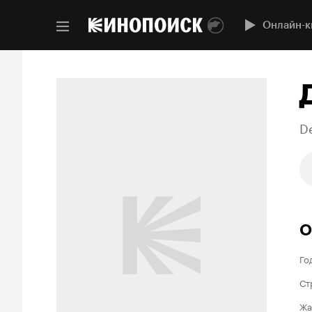
Онлайн-к
De
О
Го
Ст
Жа