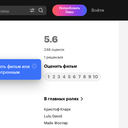
Попробовать
Войти
Плюс
5.6
Рейтинг
248 оценок
1 рецензия
Кинопоиска
Оценить фильм
ить фильм или
5.6
отренным
1
2
3
4
5
6
7
8
9
10
В главных ролях
Кристоф Кларк
Lulu David
Майк Фостер