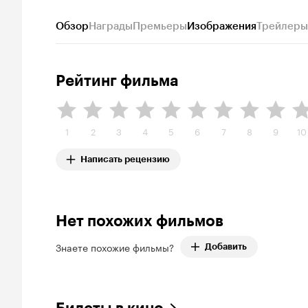
Обзор
Награды
Премьеры
Изображения
Трейлеры
Рейтинг фильма
1
2
3
4
5
6
7
8
9
10
Написать рецензию
Нет похожих фильмов
Знаете похожие фильмы?
Добавить