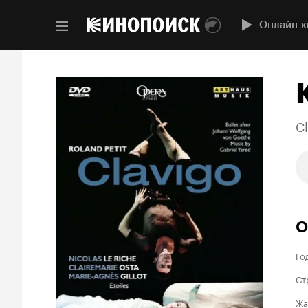
Онлайн-к
C
О
Го
Ст
Жа