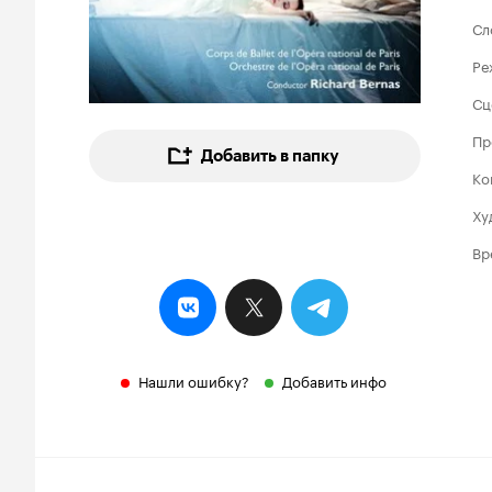
Сл
Ре
Сц
Пр
Добавить в папку
Ко
Ху
Вр
Нашли ошибку?
Добавить инфо