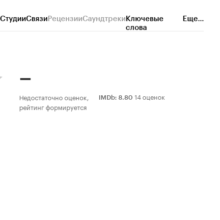
Студии
Связи
Рецензии
Саундтреки
Ключевые
Еще...
слова
–
14 оценок
Недостаточно оценок,
IMDb
:
8.80
рейтинг формируется