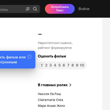
Попробовать
Войти
Плюс
–
Недостаточно оценок,
рейтинг формируется
Оценить фильм
ить фильм или
отренным
1
2
3
4
5
6
7
8
9
10
В главных ролях
Николя Ле Риш
Clairemarie Osta
Мари Аньес Жило