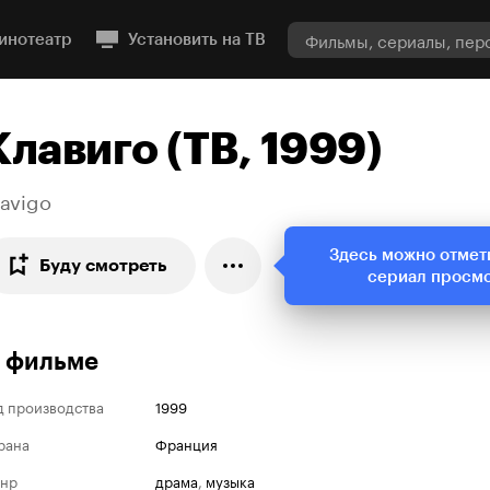
инотеатр
Установить на ТВ
Клавиго (ТВ, 1999)
lavigo
Здесь можно отмет
Буду смотреть
сериал просм
 фильме
д производства
1999
рана
Франция
нр
драма
,
музыка