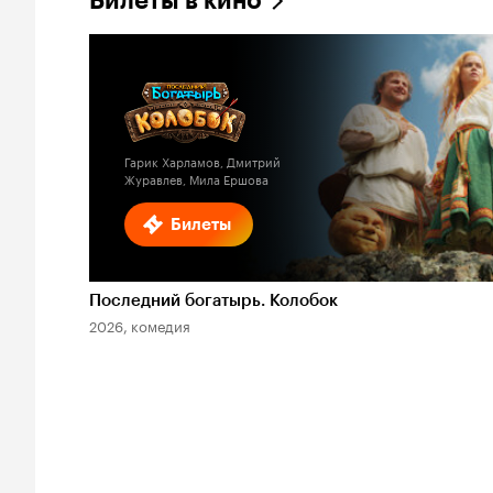
Билеты в кино
Гарик Харламов, Дмитрий
Журавлев, Мила Ершова
Билеты
Последний богатырь. Колобок
2026, комедия