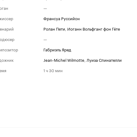
оган
—
жиссер
Франсуа Руссийон
енарий
Ролан Пети
,
Иоганн Вольфганг фон Гёте
одюсер
—
мпозитор
Габриэль Яред
дожник
Jean-Michel Wilmotte
,
Луиза Спинателли
емя
1 ч 30 мин