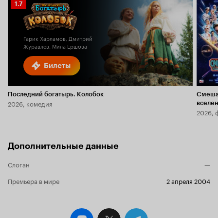
Рейтинг
1.7
Кинопоиска
1.7
Гарик Харламов, Дмитрий
Журавлев, Мила Ершова
Билеты
Последний богатырь. Колобок
Смеша
2026, комедия
вселе
2026, 
Дополнительные данные
Слоган
—
Премьера в мире
2 апреля 2004