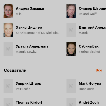
Андреа Завацки
Оливер Штриц
Mila
Roland Wolff
Ханнс Цишлер
Дмитрий Алекс
Kanzleramtschef Dr. Nick Riemer
Marek
Урзула Андерматт
Сабина Бах
Maggie Lowitz
Florine Bischof
Создатели
Все
Ульрих Штарк
Mark Horyna
Режиссёр
Продюсер
Thomas Kirdorf
André Zoch