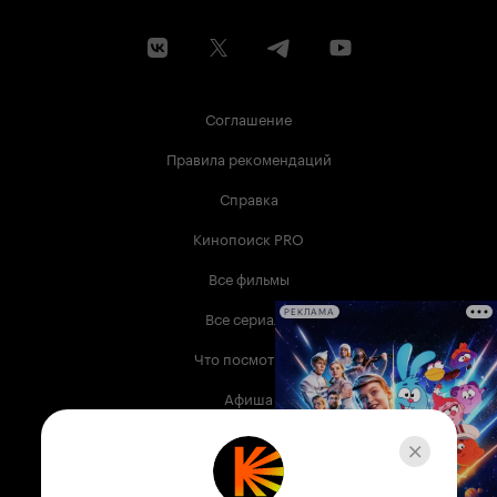
Соглашение
Правила рекомендаций
Справка
Кинопоиск PRO
Все фильмы
Все сериалы
РЕКЛАМА
Что посмотреть
Афиша
Музыка
Телепрограмма