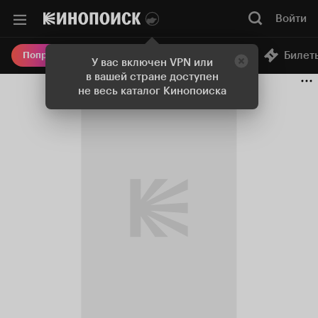
Войти
Онлайн-кинотеатр
Билет
Попробовать Плюс
У вас включен VPN или
в вашей стране доступен
не весь каталог Кинопоиска