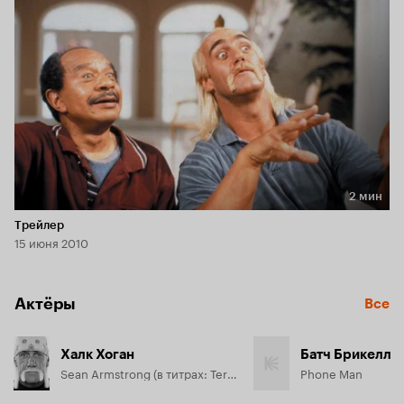
2 мин
Длительность 2 мин
Трейлер
15 июня 2010
Актёры
Все
Халк Хоган
Батч Брикелл
Sean Armstrong (в титрах: Terry 'Hulk' Hogan)
Phone Man