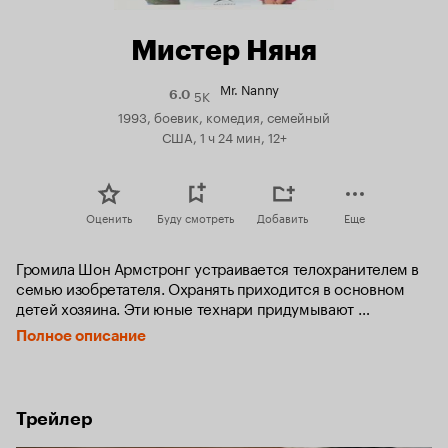
Мистер Няня
Mr. Nanny
5K
Рейтинг
6.0
Кинопоиска
1993, боевик, комедия, семейный
6.0
США, 1 ч 24 мин, 12+
Оценить
Буду смотреть
Добавить
Еще
Громила Шон Армстронг устраивается телохранителем в 
семью изобретателя. Охранять приходится в основном 
детей хозяина. Эти юные технари придумывают 
технические орудия пытки для своего «усатого няня». А в 
Полное описание
это время бандиты охотятся за их отцом, чтобы отнять у 
него изобретение. Вот тут-то и пригодились изобретения 
юных технарей - от бандитов просто пух и перья полетели.
Трейлер