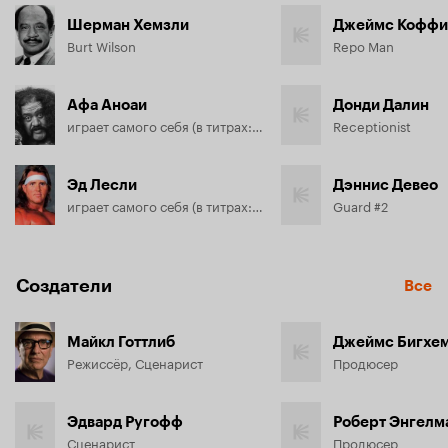
Шерман Хемзли
Джеймс Коффи
Burt Wilson
Repo Man
Афа Аноаи
Донди Далин
играет самого себя (в титрах: Afa 'Alfa' Anoai)
Receptionist
Эд Лесли
Дэннис Девео
играет самого себя (в титрах: Brutus Beefcake)
Guard #2
Создатели
Все
Майкл Готтлиб
Джеймс Бигхе
Режиссёр, Сценарист
Продюсер
Эдвард Ругофф
Роберт Энгелм
Сценарист
Продюсер