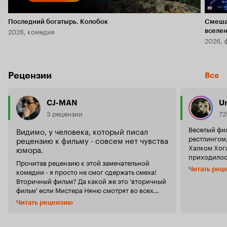
Последний богатырь. Колобок
Смеша
2026, комедия
вселе
2026, 
Рецензии
Все
CJ-MAN
U
3 рецензии
72
Веселый фи
Видимо, у человека, который писал
рестлингом,
рецензию к фильму - совсем нет чувства
Халком Хога
юмора.
приходилось до 
Прочитав рецензию к этой замечательной
хотел начат
Читать рец
комедии - я просто не смог сдержать смеха!
начала стои
Вторичный фильм? Да какой же это 'вторичный
Хоганом. Ду
фильм' если Мистера Няню смотрят во всех
многие. А ес
странах мира и у большинства - фильм
понаслышке 
Читать рецензию
вызывает положительные эмоции! Также,
слышали, но
человек написал в своей рецензии следующее:
смелость эт
' В одной из сцен детских забав его герой-