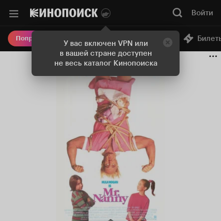
Войти
Онлайн-кинотеатр
Билет
Попробовать Плюс
У вас включен VPN или
в вашей стране доступен
не весь каталог Кинопоиска