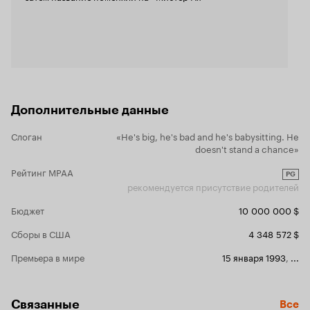
нужно задум
решать каки
не требуетс
расслабитьс
просмотра, всего-
что в ленте
от которых 
некоторых 
припадочног
Дополнительные данные
ведь смех п
прекрасно известно. А
Слоган
«He's big, he's bad and he's babysitting. He
сюжете. В э
doesn't stand a chance»
об отце с д
Папа обеспе
Рейтинг MPAA
PG
крупном пр
рекомендуется присутствие родителей
предоставле
ничего не 
Бюджет
10 000 000 $
нанимает вс
бедными нек
Сборы в США
4 348 572 $
тому назад.
только тем 
Премьера в мире
15 января 1993
,
...
выкуривают 
своеобразно
папаша нани
Халка Хоган
Связанные
Все