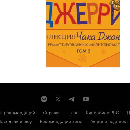
а рекомендаций
Справка
Блог
Кинопоиск PRO
П
Передачи и шоу
Рекомендации кино
Акции и подписка