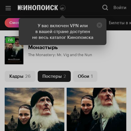
Войти
Онлайн-кинотеатр
Билеты в 
Смотреть кино
У вас включен VPN или
в вашей стране доступен
не весь каталог Кинопоиска
Рейтинг
7.6
Кинопоиска
Монастырь
7.6
The Monastery: Mr. Vig and the Nun
Кадры
26
Постеры
2
Обои
1