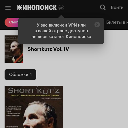
Войти
Онлайн-кинотеатр
Билеты в 
Смотреть кино
У вас включен VPN или
в вашей стране доступен
не весь каталог Кинопоиска
Shortkutz Vol. IV
Обложки
1