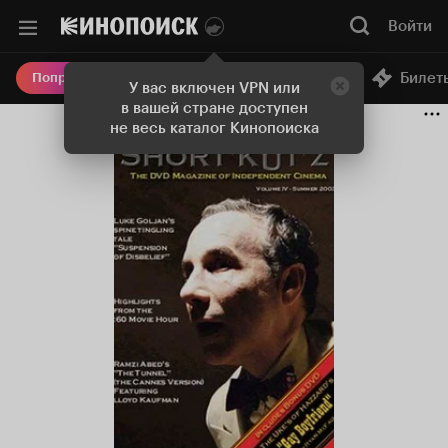
Войти
Онлайн-кинотеатр
Билет
Попробовать Плюс
У вас включен VPN или
в вашей стране доступен
не весь каталог Кинопоиска