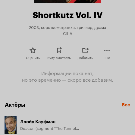
Shortkutz Vol. IV
2003, короткометражка, триллер, драма
США
Оценить
Буду смотреть
Добавить
Еще
Информации пока нет,
но это временно — скоро все добавим.
Актёры
Все
Ллойд Кауфман
Deacon (segment "The Tunnel"), хроника