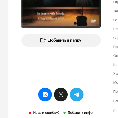
Ст
Жа
Сл
Ре
Сц
Добавить в папку
Пр
Оп
Ко
Ху
Мо
Пр
Ре
Вр
Нашли ошибку?
Добавить инфо