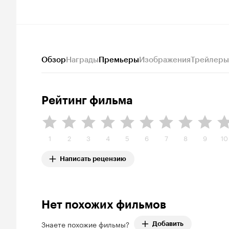
Обзор
Награды
Премьеры
Изображения
Трейлеры
Рейтинг фильма
1
2
3
4
5
6
7
8
9
10
Написать рецензию
Нет похожих фильмов
Знаете похожие фильмы?
Добавить