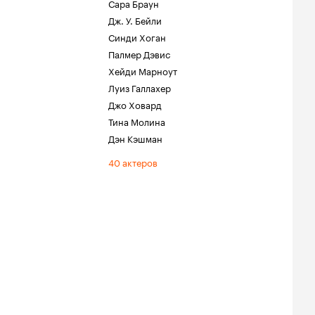
Сара Браун
Дж. У. Бейли
Синди Хоган
Палмер Дэвис
Хейди Марноут
Луиз Галлахер
Джо Ховард
Тина Молина
Дэн Кэшман
40 актеров