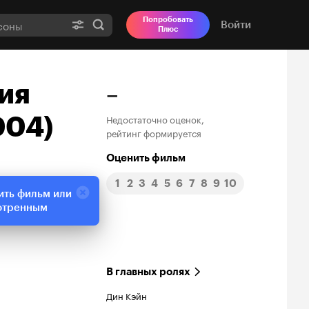
Попробовать
Войти
Плюс
ия
–
004)
Недостаточно оценок,
рейтинг формируется
Оценить фильм
1
2
3
4
5
6
7
8
9
10
ить фильм или
отренным
В главных ролях
Дин Кэйн