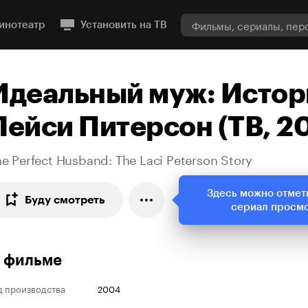
инотеатр
Установить на ТВ
Идеальный муж: Истор
Лейси Питерсон (ТВ, 2
e Perfect Husband: The Laci Peterson Story
Здесь можно отмет
Буду смотреть
сериал просм
 фильме
д производства
2004