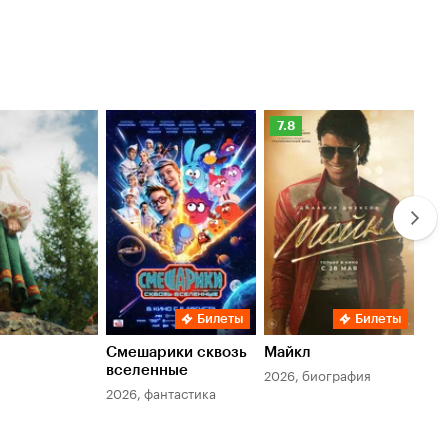
Рейтинг
Ре
7.8
6.
Кинопоиска
Ки
7.8
6.
Билеты
Билеты
Смешарики сквозь
Майкл
Зл
вселенные
мер
2026, биография
2026, фантастика
202