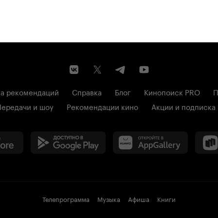
а рекомендаций
Справка
Блог
Кинопоиск PRO
П
Передачи и шоу
Рекомендации кино
Акции и подписка
Телепрограмма
Музыка
Афиша
Книги