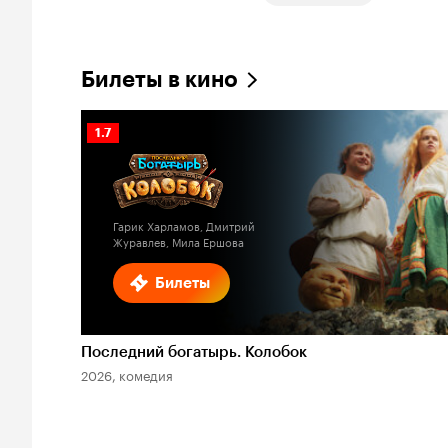
Билеты в кино
Рейтинг
1.7
Кинопоиска
1.7
Гарик Харламов, Дмитрий
Журавлев, Мила Ершова
Билеты
Последний богатырь. Колобок
2026, комедия