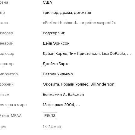
рана
США
нр
триллер
,
драма
,
детектив
оган
«Perfect husband... or prime suspect?»
жиссер
Роджер Янг
енарий
Дэйв Эриксон
одюсер
Дайан Кэрью
,
Тим Кристенсон
,
Lisa DePaulo
,
...
ератор
Джеймс Бартл
мпозитор
Патрик Уильямс
дожник
Оковита
,
Розали Уоллес
,
Bill Anderson
нтаж
Бенжамин А. Вайсман
емьера в мире
13 февраля 2004
,
...
йтинг MPAA
PG-13
емя
1 ч 24 мин