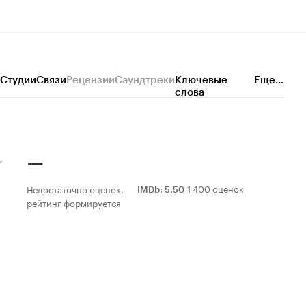
Студии
Связи
Рецензии
Саундтреки
Ключевые
Еще...
слова
–
1 400 оценок
Недостаточно оценок,
IMDb
:
5.50
рейтинг формируется