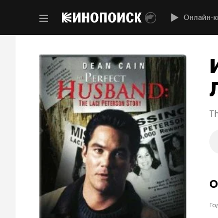
Онлайн-к
Th
О
Го