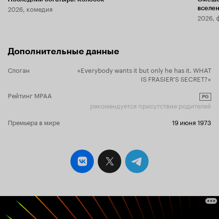
2026, комедия
вселе
2026, 
Дополнительные данные
Слоган
«Everybody wants it but only he has it. WHAT
IS FRASIER'S SECRET?»
Рейтинг MPAA
PG
рекомендуется присутствие родителей
Премьера в мире
19 июня 1973