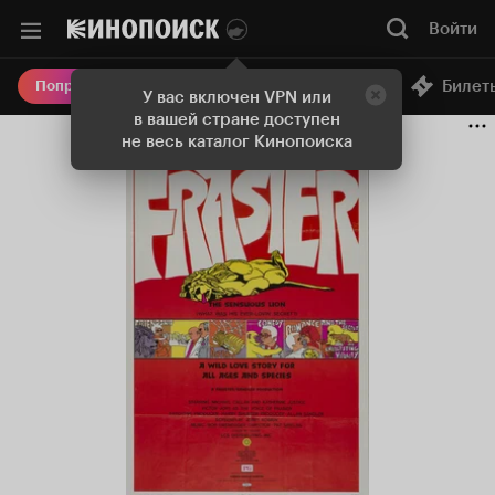
Войти
Онлайн-кинотеатр
Билет
Попробовать Плюс
У вас включен VPN или
в вашей стране доступен
не весь каталог Кинопоиска