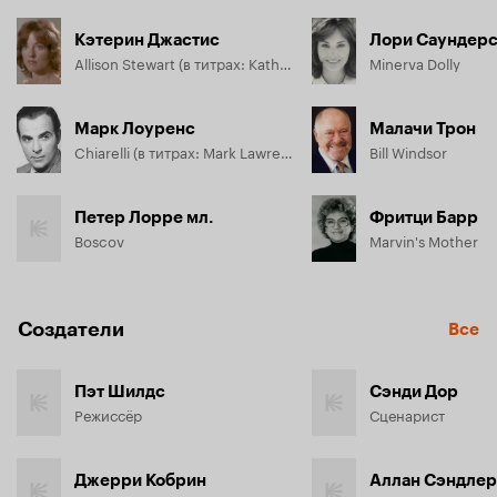
Кэтерин Джастис
Лори Саундер
Allison Stewart (в титрах: Katharine Justice)
Minerva Dolly
Марк Лоуренс
Малачи Трон
Chiarelli (в титрах: Mark Lawrence)
Bill Windsor
Петер Лорре мл.
Фритци Барр
Boscov
Marvin's Mother
Создатели
Все
Пэт Шилдс
Сэнди Дор
Режиссёр
Сценарист
Джерри Кобрин
Аллан Сэндлер