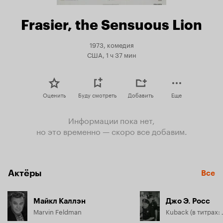
Frasier, the Sensuous Lion
1973, комедия
США, 1 ч 37 мин
Оценить
Буду смотреть
Добавить
Еще
Информации пока нет,
но это временно — скоро все добавим.
Актёры
Все
Майкл Каллэн
Джо Э. Росс
Marvin Feldman
Kuback (в титрах: 