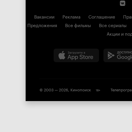
Вакансии
Реклама
Соглашение
Пра
Предложения
Все фильмы
Все сериалы
Акции и по
© 2003 —
2026
,
Кинопоиск
Телепрогр
18
+