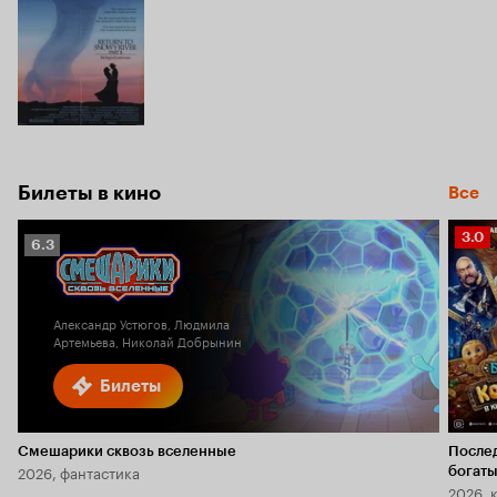
Билеты в кино
Все
Рейт
3.0
Рейтинг
6.3
Кино
Кинопоиска
3.0
6.3
Александр Устюгов, Людмила
Артемьева, Николай Добрынин
Билеты
Смешарики сквозь вселенные
После
2026, фантастика
богаты
2026, 