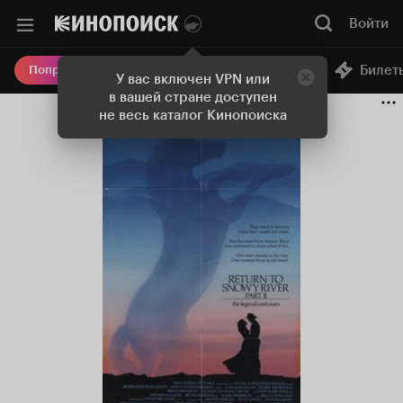
Войти
Онлайн-кинотеатр
Билет
Попробовать Плюс
У вас включен VPN или
в вашей стране доступен
не весь каталог Кинопоиска