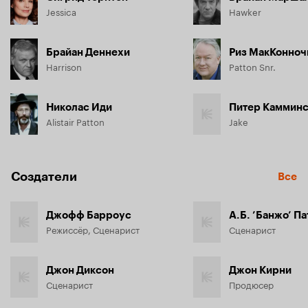
Jessica
Hawker
Брайан Деннехи
Риз МакКонноч
Harrison
Patton Snr.
Николас Иди
Питер Каммин
Alistair Patton
Jake
Создатели
Все
Джофф Барроус
А.Б. ’Банжо’ П
Режиссёр, Сценарист
Сценарист
Джон Диксон
Джон Кирни
Сценарист
Продюсер