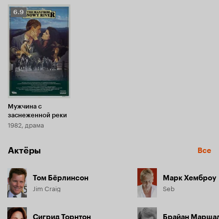
Рейтинг
6.9
Кинопоиска
6.9
Мужчина с
заснеженной реки
1982, драма
Актёры
Все
Том Бёрлинсон
Марк Хемброу
Jim Craig
Seb
Сигрид Торнтон
Брайан Марша