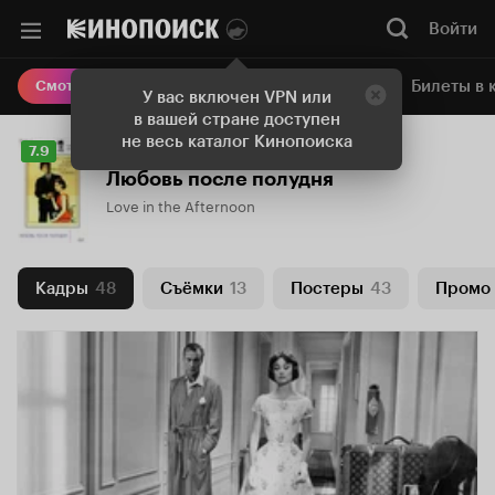
Войти
Онлайн-кинотеатр
Билеты в 
Смотреть кино
У вас включен VPN или
в вашей стране доступен
не весь каталог Кинопоиска
Рейтинг
7.9
Кинопоиска
Любовь после полудня
7.9
Love in the Afternoon
Кадры
48
Съёмки
13
Постеры
43
Промо