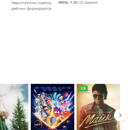
23 оценки
Недостаточно оценок,
IMDb
:
7.30
рейтинг формируется
Рейтинг
Ре
7.8
6.
Кинопоиска
Ки
7.8
6.