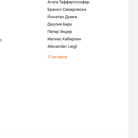
Агате Таффертсхофер
Бранко Самаровски
Йонатан Думке
Джулия Берк
Петер Эндер
Матиас Кеберлин
р
Alexander Liegl
17 актеров