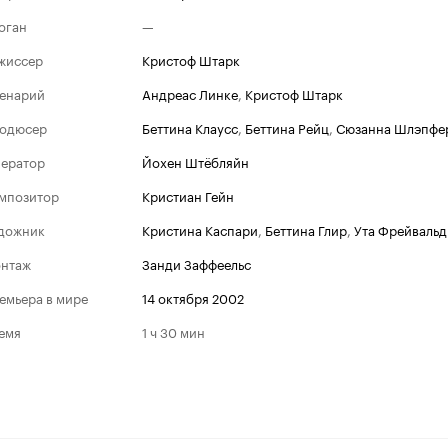
оган
—
жиссер
Кристоф Штарк
енарий
Андреас Линке
,
Кристоф Штарк
одюсер
Беттина Клаусс
,
Беттина Рейц
,
Сюзанна Шлэпфе
ератор
Йохен Штёбляйн
мпозитор
Кристиан Гейн
дожник
Кристина Каспари
,
Беттина Глир
,
Ута Фрейвальд
нтаж
Занди Заффеельс
емьера в мире
14 октября 2002
емя
1 ч 30 мин