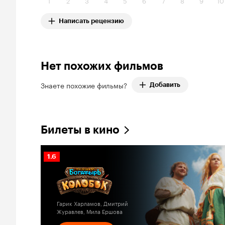
1
2
3
4
5
6
7
8
9
10
Написать рецензию
Нет похожих фильмов
Знаете похожие фильмы?
Добавить
Билеты в кино
Рейтинг
1.6
Кинопоиска
1.6
Гарик Харламов, Дмитрий
Журавлев, Мила Ершова