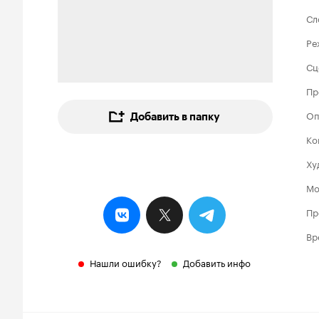
Сл
Ре
Сц
Пр
Оп
Добавить в папку
Ко
Ху
Мо
Пр
Вр
Нашли ошибку?
Добавить инфо