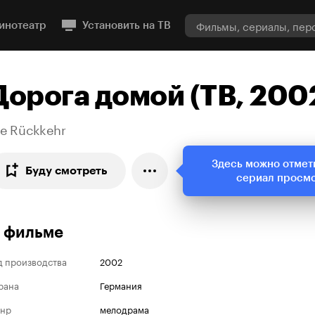
инотеатр
Установить на ТВ
Дорога домой (ТВ, 200
ie Rückkehr
Здесь можно отмет
Буду смотреть
сериал просм
 фильме
д производства
2002
рана
Германия
нр
мелодрама