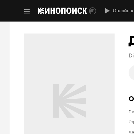
Онлайн-к
D
О
Го
Ст
Жа