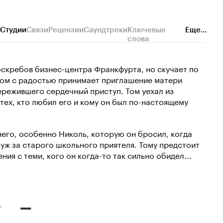
Студии
Связи
Рецензии
Саундтреки
Ключевые
Еще...
слова
оскребов бизнес-центра Франкфурта, но скучает по
Том с радостью принимает приглашение матери
пережившего сердечный приступ. Том уехал из
 тех, кто любил его и кому он был по-настоящему
него, особенно Николь, которую он бросил, когда
уж за старого школьного приятеля. Тому предстоит
ия с теми, кого он когда-то так сильно обидел...
–