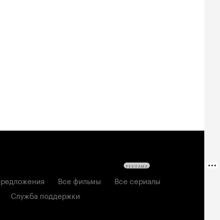
Билеты
Билеты
Билеты
овещие
На деревню
Старый орёл
твецы: Пекло
дедушке 2
2026, семейный
6, ужасы
2026, комедия
РЕКЛАМА
редложения
Все фильмы
Все сериалы
Служба поддержки