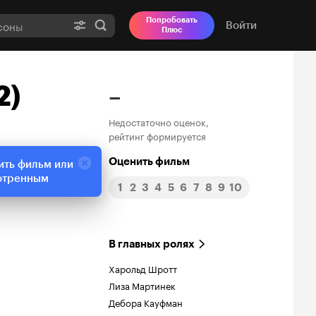
Попробовать
Войти
Плюс
2)
–
Недостаточно оценок,
рейтинг формируется
Оценить фильм
ить фильм или
отренным
1
2
3
4
5
6
7
8
9
10
В главных ролях
Харольд Шротт
Лиза Мартинек
Дебора Кауфман