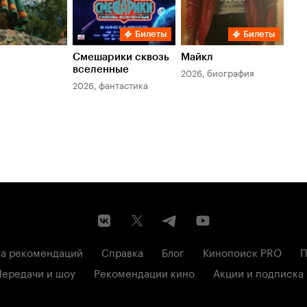
Билеты
Билеты
Смешарики сквозь
Майкл
Зл
вселенные
мер
2026, биография
2026, фантастика
202
а рекомендаций
Справка
Блог
Кинопоиск PRO
П
Передачи и шоу
Рекомендации кино
Акции и подписка