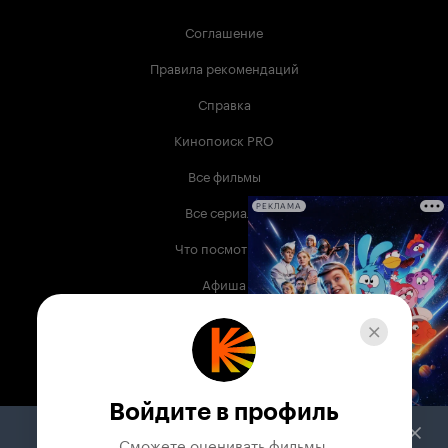
Соглашение
Правила рекомендаций
Справка
Кинопоиск PRO
Все фильмы
Все сериалы
РЕКЛАМА
Что посмотреть
Афиша
Музыка
Телепрограмма
Книги
Войдите в профиль
Служба поддержки
Сможете оценивать фильмы,
