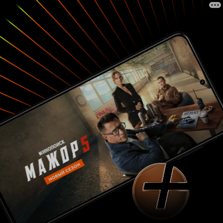
заканчивается фильм мне видится чем-то вроде
кости, брошенной преданному псу щедрым
(сказано не без иронии, как Вы понимаете)
хозяином – за верную службу. «Только не надо
одолжений!» – как говорил кавалер Де Брильи
поручику лейб-кирасирского полка Бергеру.
Но дело даже не в этом. Слишком уж всё
утрировано. Доведенное до абсурда слепое
повиновение утвержденному распорядку дня –
благая цель дешёвым способом. Не
воспринимается. Выглядит слишком уж
картинно. И дом вверх дном в результате
зарядки, и ведро строительного мусора на
полу – чтобы убираться было веселее, да даже
тяжелая болезнь в результате нескольких минут
лежания на полу – всё это может «сработать»
лишь один раз, да и то при условии, что тебе те
же самые 7-8 лет. А это и есть искомая
ограниченность фильма, определяющая его
невысокую ценность как художественного
произведения. Или еще мне запомнился
момент: ребятишки уличают пенсионера в
торговле папиросами и приходят к выводу, что
это недостойное занятие. Чуть позже
выясняется, что этот человек – герой войны и