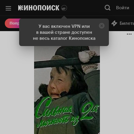
Войти
Онлайн-кинотеатр
Билет
Попробовать Плюс
У вас включен VPN или
в вашей стране доступен
не весь каталог Кинопоиска