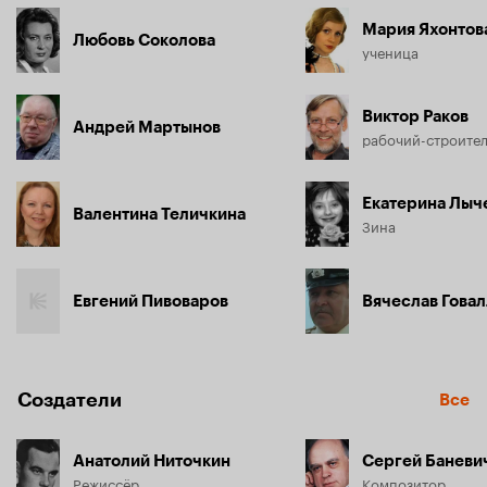
Мария Яхонтов
Любовь Соколова
ученица
Виктор Раков
Андрей Мартынов
рабочий-строител
Екатерина Лыч
Валентина Теличкина
Зина
Евгений Пивоваров
Вячеслав Гова
Создатели
Все
Анатолий Ниточкин
Сергей Баневи
Режиссёр
Композитор