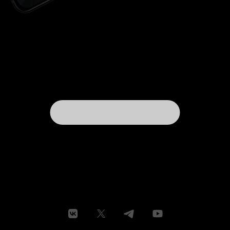
т.д. Позвольте, граждане, как же это связано
между собой? Ведь он бы мог торговать,
скажем, газетами и пр. Подмена понятий –
налицо! Но… поезд уже ушёл. Вот что значит
«грамотно» (т. е. под нужным углом) подать
информацию. На мой взгляд, это тоже является
примером, подтверждающим невысокий
общий уровень картины. Не совсем понятен
особый статус отличника в классе, которому
дозволяется забавляться с разного рода
зверушками. Ну, и так далее. Вопросов масса.
Ответ – один: это далеко не самый лучший
советский детский фильм. К сожалению. 6 из 10