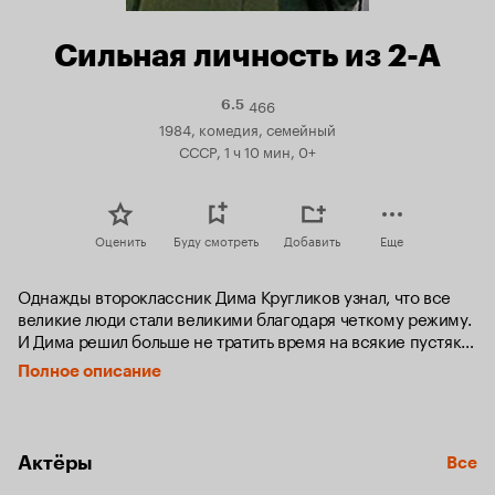
Сильная личность из 2-А
466
Рейтинг
6.5
Кинопоиска
1984, комедия, семейный
6.5
СССР, 1 ч 10 мин, 0+
Оценить
Буду смотреть
Добавить
Еще
Однажды второклассник Дима Кругликов узнал, что все 
великие люди стали великими благодаря четкому режиму. 
И Дима решил больше не тратить время на всякие пустяки 
и жить строго по расписанию...
Полное описание
Актёры
Все