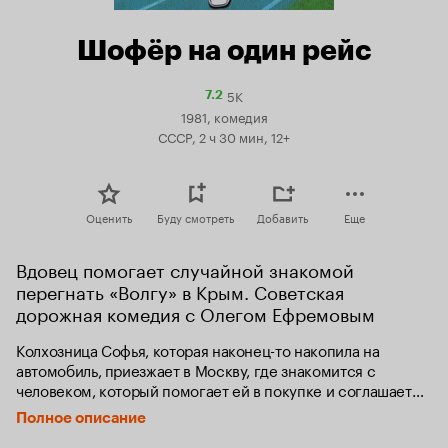
Шофёр на один рейс
5K
Рейтинг
7.2
Кинопоиска
1981, комедия
7.2
СССР, 2 ч 30 мин, 12+
Оценить
Буду смотреть
Добавить
Еще
Вдовец помогает случайной знакомой 
перегнать «Волгу» в Крым. Советская 
дорожная комедия с Олегом Ефремовым
Колхозница Софья, которая наконец-то накопила на 
автомобиль, приезжает в Москву, где знакомится с 
человеком, который помогает ей в покупке и соглашается 
доставить авто до места жительства. Все это время героев 
Полное описание
поджидают жизненно-комические ситуации, которые 