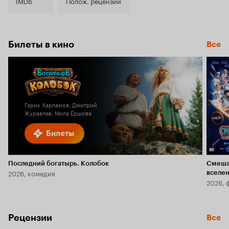
7.2
IMDb
Полож. рецензии
Билеты в кино
Все
Гарик Харламов, Дмитрий
Журавлев, Мила Ершова
Билеты
Последний богатырь. Колобок
Смеша
2026, комедия
вселе
2026, 
Рецензии
Все