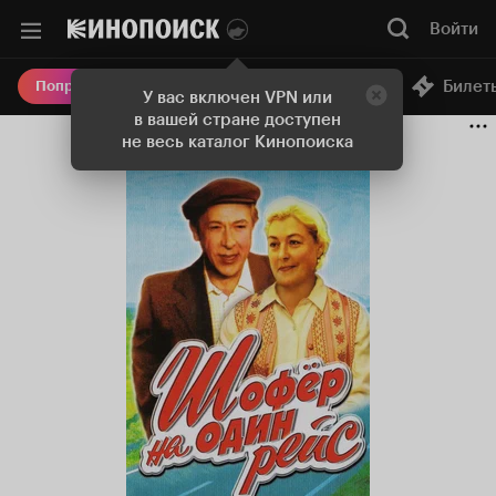
Войти
Онлайн-кинотеатр
Билет
Попробовать Плюс
У вас включен VPN или
в вашей стране доступен
не весь каталог Кинопоиска