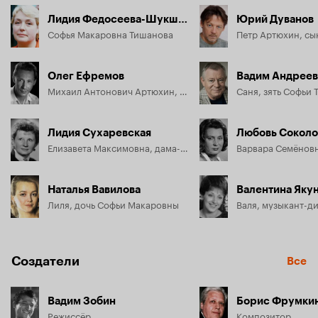
Лидия Федосеева-Шукшина
Юрий Дуванов
Софья Макаровна Тишанова
Олег Ефремов
Вадим Андреев
Михаил Антонович Артюхин, шофёр
Саня, зять Софьи
Лидия Сухаревская
Любовь Соколо
Елизавета Максимовна, дама-француженка с русскими корнями
Варвара Семёнов
Наталья Вавилова
Валентина Яку
Лиля, дочь Софьи Макаровны
Валя, музыкант-д
Создатели
Все
Вадим Зобин
Борис Фрумки
Режиссёр
Композитор