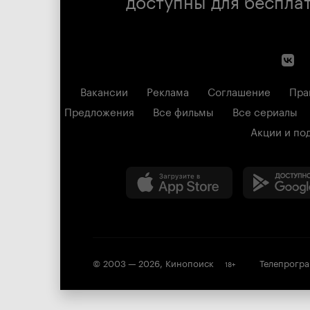
Вакансии
Реклама
Соглашение
Пра
Предложения
Все фильмы
Все сериалы
Акции и по
© 2003 —
2026
,
Кинопоиск
Телепрогр
18
+