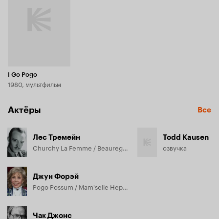
I Go Pogo
1980, мультфильм
Актёры
Все
Лес Тремейн
Todd Kausen
Churchy La Femme / Beauregard, озвучка
озвучка
Джун Форэй
Pogo Possum / Mam'selle Hepzibah / Miz Weevil, озвучка
Чак Джонс