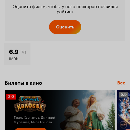
Оцените фильм, чтобы у него поскорее появился
рейтинг
Оценить
76
6.9
IMDb
Билеты в кино
Все
Рейт
5.9
Рейтинг
2.0
Кино
Кинопоиска
5.9
2.0
Гарик Харламов, Дмитрий
Журавлев, Мила Ершова