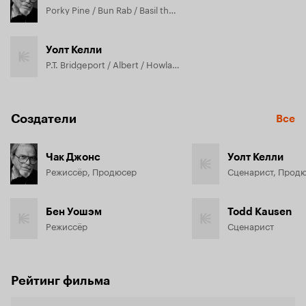
Porky Pine / Bun Rab / Basil the Butterfly, озвучка
Уолт Келли
P.T. Bridgeport / Albert / Howland Owl, озвучка
Создатели
Все
Чак Джонс
Уолт Келли
Режиссёр, Продюсер
Сценарист, Прод
Бен Уошэм
Todd Kausen
Режиссёр
Сценарист
Рейтинг фильма