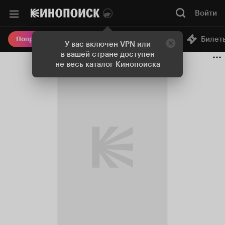
Войти
Онлайн-кинотеатр
Билет
Попробовать Плюс
У вас включен VPN или
в вашей стране доступен
не весь каталог Кинопоиска