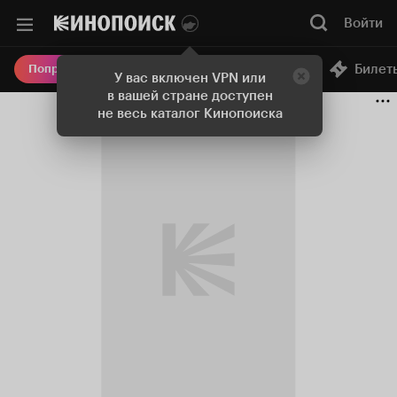
Войти
Онлайн-кинотеатр
Билет
Попробовать Плюс
У вас включен VPN или
в вашей стране доступен
не весь каталог Кинопоиска