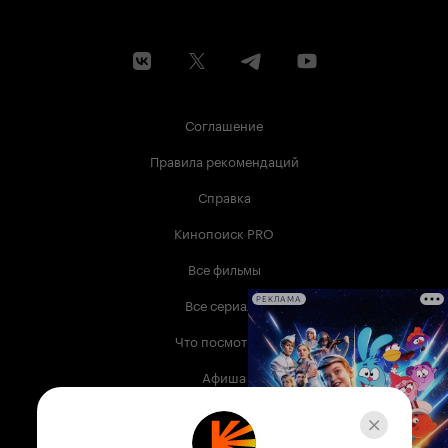
Соглашение
Правила рекомендаций
Справка
Кинопоиск PRO
Все фильмы
Все сериалы
РЕКЛАМА
Что посмотреть
Афиша
Музыка