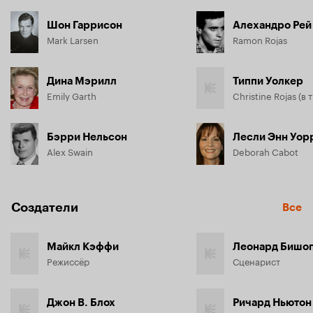
Шон Гаррисон
Алехандро Рей
Mark Larsen
Ramon Rojas
Дина Мэрилл
Типпи Уолкер
Emily Garth
Бэрри Нельсон
Лесли Энн Уор
Alex Swain
Deborah Cabot
Создатели
Все
Майкл Кэффи
Леонард Бишо
Режиссёр
Сценарист
Джон В. Блох
Ричард Ньютон