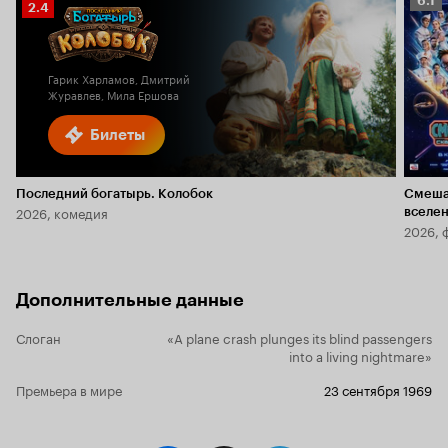
6.1
Рейтинг
2.4
Кино
Кинопоиска
6.1
2.4
Гарик Харламов, Дмитрий
Журавлев, Мила Ершова
Билеты
Последний богатырь. Колобок
Смеша
2026, комедия
вселе
2026, 
Дополнительные данные
Слоган
«A plane crash plunges its blind passengers
into a living nightmare»
Премьера в мире
23 сентября 1969