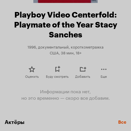
Playboy Video Centerfold:
Playmate of the Year Stacy
Sanches
1996, документальный, короткометражка
США, 38 мин, 18+
Оценить
Буду смотреть
Добавить
Еще
Информации пока нет,
но это временно — скоро все добавим.
Актёры
Все