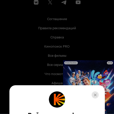
Соглашение
Правила рекомендаций
Справка
Кинопоиск PRO
Все фильмы
Все сериалы
РЕКЛАМА
Что посмотреть
Афиша
Музыка
Телепрограмма
Книги