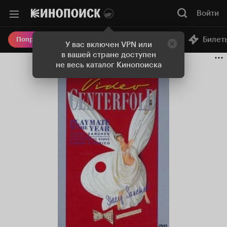
Войти
Онлайн-кинотеатр
Билет
Попробовать Плюс
У вас включен VPN или
в вашей стране доступен
не весь каталог Кинопоиска