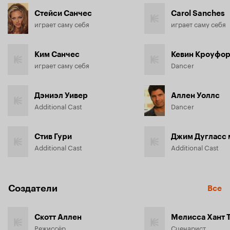
Стейси Санчес
Carol Sanches
играет саму себя
играет саму себя
Ким Санчес
Кевин Кроуфо
играет саму себя
Dancer
Дэниэл Уивер
Аллен Уоллс
Additional Cast
Dancer
Стив Гури
Джим Дугласс 
Additional Cast
Additional Cast
Создатели
Все
Скотт Аллен
Мелисса Хант 
Режиссёр
Сценарист