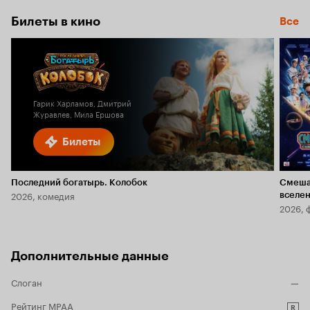
Билеты в кино
Все
Гарик Харламов, Дмитрий
Журавлев, Мила Ершова
Билеты
Последний богатырь. Колобок
Смеша
2026, комедия
вселе
2026, 
Дополнительные данные
Слоган
—
Рейтинг MPAA
R