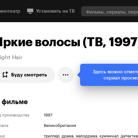
инотеатр
Установить на ТВ
Яркие волосы (ТВ, 1997
ight Hair
Здесь можно отмет
Буду смотреть
сериал просм
 фильме
д производства
1997
рана
Великобритания
нр
триллер
,
драма
,
мелодрама
,
криминал
,
детектив