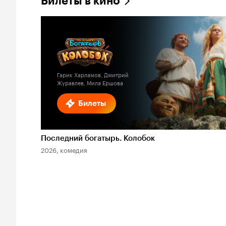
Билеты в кино
Гарик Харламов, Дмитрий
Журавлев, Мила Ершова
Билеты
Последний богатырь. Колобок
2026, комедия