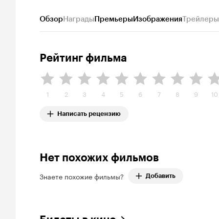
Обзор
Награды
Премьеры
Изображения
Трейлеры
Рейтинг фильма
1
2
3
4
5
6
7
8
9
10
Написать рецензию
Нет похожих фильмов
Знаете похожие фильмы?
Добавить