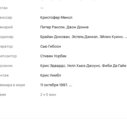
оган
—
жиссер
Кристофер Менол
енарий
Питер Рансли
,
Джон Донне
одюсер
Брайан Донован
,
Эстель Дэниэл
,
Эйлин Куинн
,
..
ератор
Сью Гибсон
мпозитор
Стивен Уорбек
дожник
Крис Эдвардс
,
Уилл Хьюз-Джоунс
,
Фиби Де Гайе
нтаж
Крис Уимбл
емьера в мире
11 октября 1997
,
...
емя
2 ч 5 мин