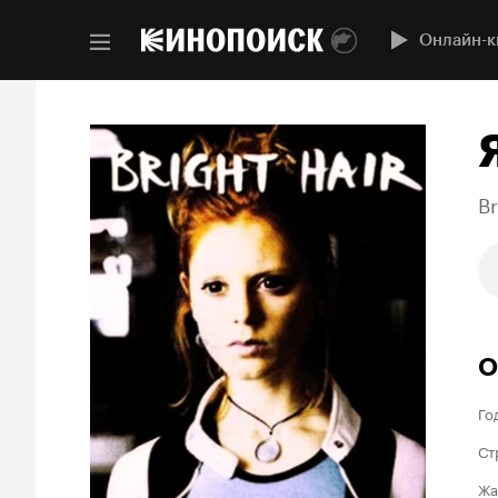
Онлайн-к
Br
О
Го
Ст
Жа