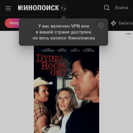
Войти
Онлайн-кинотеатр
Билет
Попробовать Плюс
У вас включен VPN или
в вашей стране доступен
не весь каталог Кинопоиска