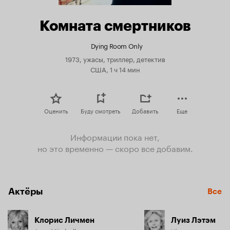
Комната смертников
Dying Room Only
1973, ужасы, триллер, детектив
США, 1 ч 14 мин
Оценить
Буду смотреть
Добавить
Еще
Информации пока нет,
но это временно — скоро все добавим.
Актёры
Все
Клорис Личмен
Луиз Лэтэм