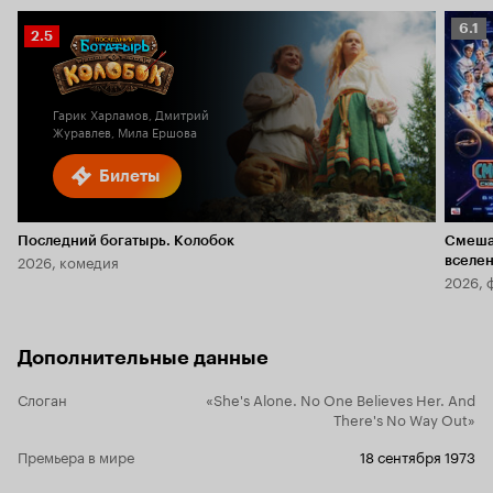
Рейт
6.1
Рейтинг
2.5
Кино
Кинопоиска
6.1
2.5
Гарик Харламов, Дмитрий
Журавлев, Мила Ершова
Билеты
Последний богатырь. Колобок
Смеша
2026, комедия
вселе
2026, 
Дополнительные данные
Слоган
«She's Alone. No One Believes Her. And
There's No Way Out»
Премьера в мире
18 сентября 1973