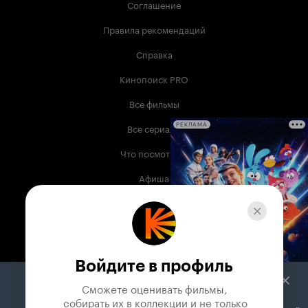
Соглашение
Правила рекомендаций
Справка
Кинопоиск PRO
Все фильмы
Все сериалы
РЕКЛАМА
Что посмотреть
Афиша
Музыка
Телепрограмма
Книги
Войдите в профиль
Служба поддержки
Сможете оценивать фильмы,

 собирать их в коллекции и не только