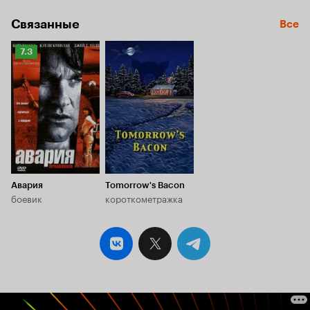
Связанные
Все
Рейтинг
7.3
Кинопоиска
7.3
Авария
Tomorrow's Bacon
боевик
короткометражка