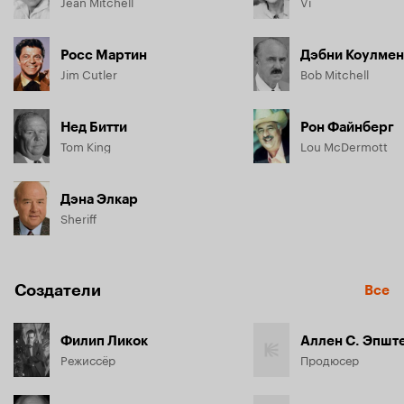
Jean Mitchell
Vi
Росс Мартин
Дэбни Коулмен
Jim Cutler
Bob Mitchell
Нед Битти
Рон Файнберг
Tom King
Lou McDermott
Дэна Элкар
Sheriff
Создатели
Все
Филип Ликок
Аллен С. Эпшт
Режиссёр
Продюсер