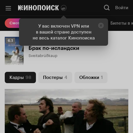
Войти
Онлайн-кинотеатр
Билеты в 
Смотреть кино
У вас включен VPN или
в вашей стране доступен
не весь каталог Кинопоиска
Рейтинг
6.1
Кинопоиска
Брак по-исландски
6.1
Sveitabrúðkaup
Кадры
98
Постеры
4
Обложки
1