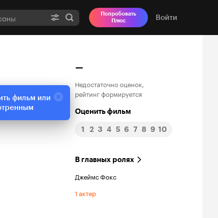
Попробовать
Войти
Плюс
–
Недостаточно оценок,
рейтинг формируется
ить фильм или
отренным
Оценить фильм
1
2
3
4
5
6
7
8
9
10
В главных ролях
Джеймс Фокс
1 актер