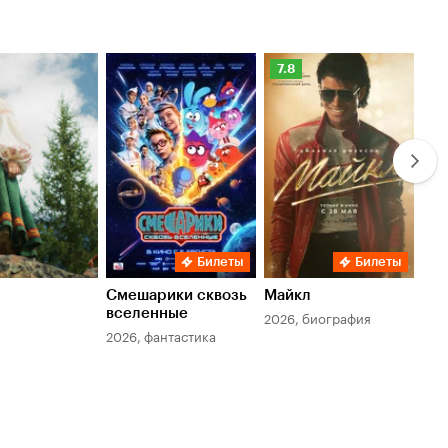
Рейтинг
Ре
7.8
6.
Кинопоиска
Ки
7.8
6.
Билеты
Билеты
Смешарики сквозь
Майкл
Зл
вселенные
мер
2026, биография
2026, фантастика
202