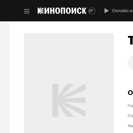
Онлайн-к
О
Го
Ст
Жа