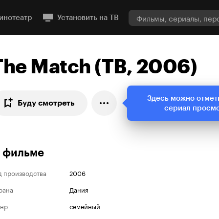
инотеатр
Установить на ТВ
The Match (ТВ, 2006)
Здесь можно отмет
Буду смотреть
сериал просм
 фильме
д производства
2006
рана
Дания
нр
семейный