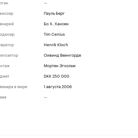
оган
—
жиссер
Пауль Берг
енарий
Бо Х. Хансен
одюсер
Tim Cenius
ератор
Henrik Kloch
мпозитор
Оивинд Веингорде
нтаж
Мортен Эгхольм
джет
DKK 250 000
емьера в мире
1 августа 2006
емя
—