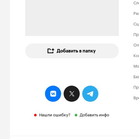
Сл
Ре
Сц
Пр
Оп
Добавить в папку
Ко
Мо
Бю
Пр
Вр
Нашли ошибку?
Добавить инфо