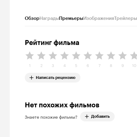
Обзор
Награды
Премьеры
Изображения
Трейлеры
Рейтинг фильма
1
2
3
4
5
6
7
8
9
10
Написать рецензию
Нет похожих фильмов
Знаете похожие фильмы?
Добавить