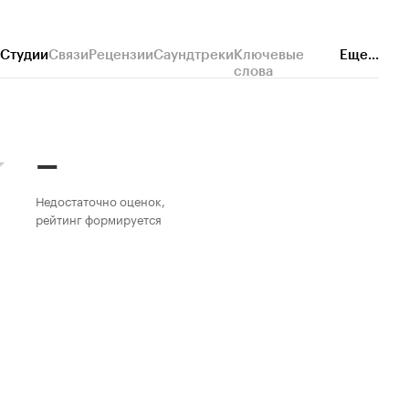
Студии
Связи
Рецензии
Саундтреки
Ключевые
Еще...
слова
–
Недостаточно оценок,
рейтинг формируется