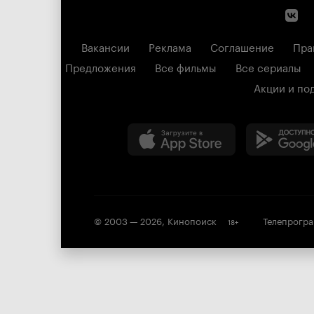
Вакансии
Реклама
Соглашение
Пра
Предложения
Все фильмы
Все сериалы
Акции и по
© 2003 —
2026
,
Кинопоиск
Телепрогр
18
+