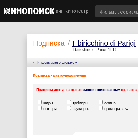
Онлайн-кинотеатр
Подписка
/
Il biricchino di Parigi
Il biricchino di Parigi, 1916
Информация o фильме »
Подписка на автоуведомления
Подписка доступна только
зарегистрированным
пользова
кадры
трейлеры
афиша
постеры
саундтрек
премьера в РФ