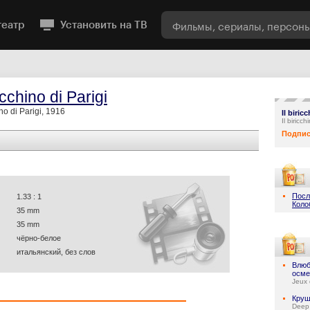
театр
Установить на ТВ
ricchino di Parigi
ino di Parigi, 1916
Il biric
Il biricc
Подпис
Посл
1.33 : 1
Коло
35 mm
35 mm
чёрно-белое
итальянский, без слов
Влюб
осме
Jeux 
Круш
Deep