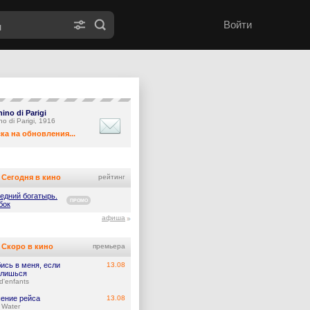
Войти
chino di Parigi
hino di Parigi, 1916
ка на обновления...
Сегодня в кино
рейтинг
едний богатырь.
ПРОМО
бок
афиша
Скоро в кино
премьера
ись в меня, если
13.08
лишься
d'enfants
ение рейса
13.08
 Water