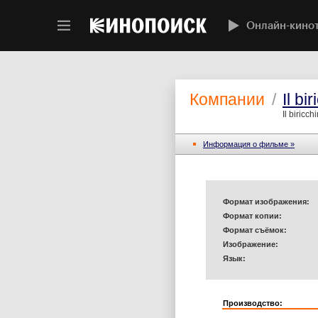
Онлайн-кино
Компании
/
Il bi
Il biricch
Информация o фильме »
Формат изображения:
Формат копии:
Формат съёмок:
Изображение:
Язык:
Производство: