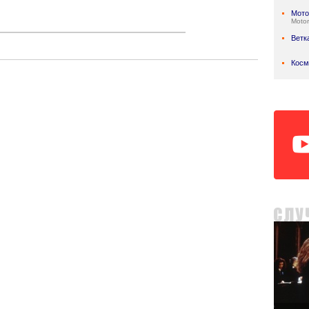
Мото
Motor
Ветк
Косм