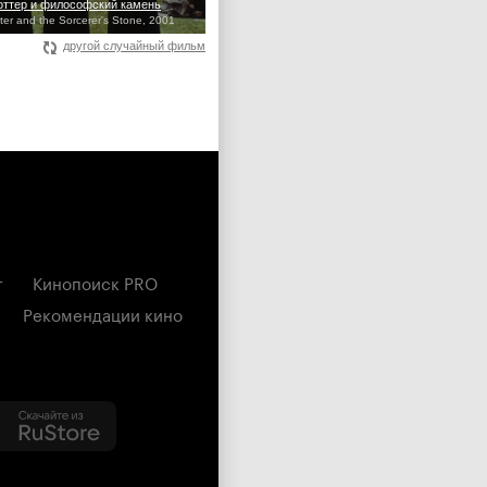
оттер и философский камень
ter and the Sorcerer's Stone, 2001
другой случайный фильм
г
Кинопоиск PRO
Рекомендации кино