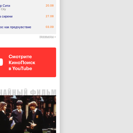
р Сити
20.08
 City
а сирени
27.08
ос как предчувствие
03.09
премьеры