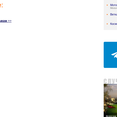
:
Мото
Motor
Ветк
ьмам
>>
Косм
Форсаж