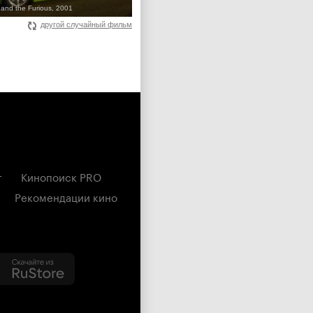
 and the Furious, 2001
другой случайный фильм
г
Кинопоиск PRO
Рекомендации кино