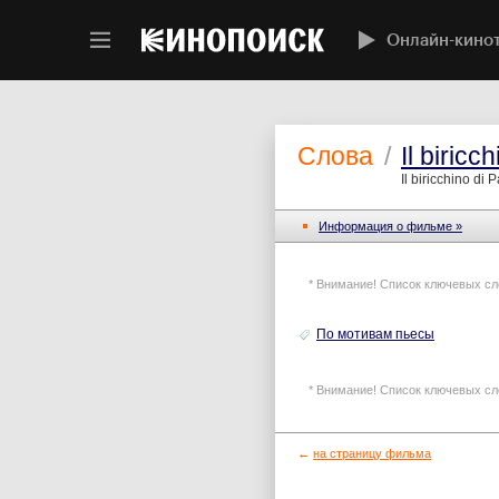
Онлайн-кино
Слова
/
Il biricc
Il biricchino di 
Информация o фильме »
* Внимание! Список ключевых сл
По мотивам пьесы
* Внимание! Список ключевых сл
←
на страницу фильма