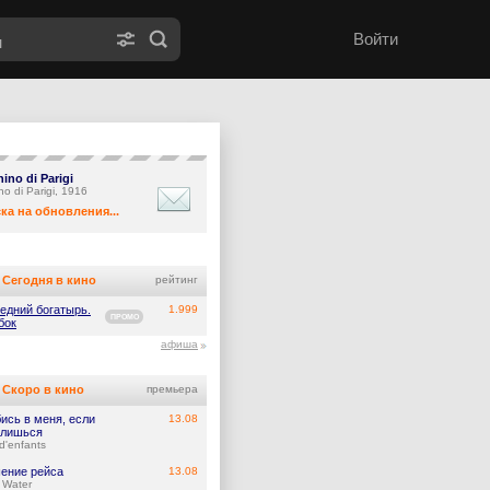
Войти
chino di Parigi
hino di Parigi, 1916
ка на обновления...
Сегодня в кино
рейтинг
едний богатырь.
1.999
ПРОМО
бок
афиша
Скоро в кино
премьера
ись в меня, если
13.08
лишься
d'enfants
ение рейса
13.08
 Water