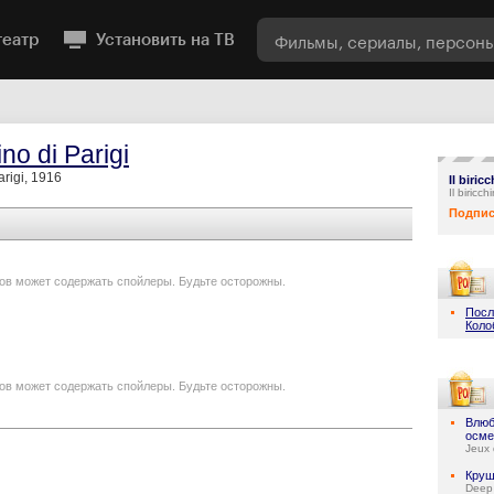
театр
Установить на ТВ
hino di Parigi
Parigi, 1916
Il biric
Il biricc
Подпис
ов может содержать спойлеры. Будьте осторожны.
Посл
Коло
ов может содержать спойлеры. Будьте осторожны.
Влюб
осме
Jeux 
Круш
Deep