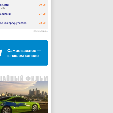
р Сити
20.08
 City
а сирени
27.08
ос как предчувствие
03.09
премьеры