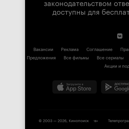
законодательством отв
доступны для беспла
Вакансии
Реклама
Соглашение
Пра
Предложения
Все фильмы
Все сериалы
Акции и по
© 2003 —
2026
,
Кинопоиск
Телепрогр
18
+