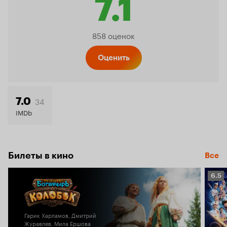
7.1
Рейтин
858 оценок
Кинопо
Оценить
7.1
34
7.0
IMDb
Билеты в кино
Все
Рейт
6.5
Кино
6.5
Гарик Харламов, Дмитрий
Журавлев, Мила Ершова