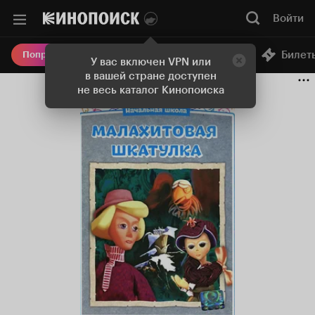
Войти
Онлайн-кинотеатр
Билет
Попробовать Плюс
У вас включен VPN или
в вашей стране доступен
не весь каталог Кинопоиска