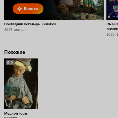
Билеты
Последний богатырь. Колобок
Смеша
2026, комедия
вселе
2026, 
Похожие
Рейтинг
6.9
Кинопоиска
6.9
Медной горы