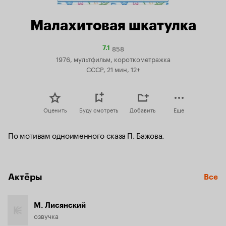
Малахитовая шкатулка
858
Рейтинг
7.1
Кинопоиска
1976, мультфильм, короткометражка
7.1
СССР, 21 мин, 12+
Оценить
Буду смотреть
Добавить
Еще
По мотивам одноименного сказа П. Бажова.
Актёры
Все
М. Лисянский
озвучка